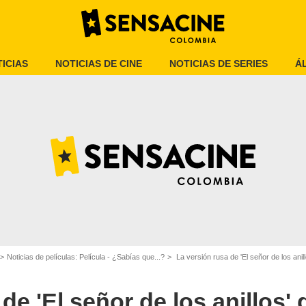
ICIAS
NOTICIAS DE CINE
NOTICIAS DE SERIES
Á
The Mary Sue
Noticias de películas: Película - ¿Sabías que...?
La versión rusa de 'El señor de los ani
de 'El señor de los anillos'