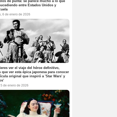
elos de punta: se parece mucho a lo que
sucediendo entre Estados Unidos y
zuela
s, 6 de enero de 2026
ieres ver el viaje del héroe definitivo,
s que ver esta épica japonesa para conocer
lícula original que inspiró a 'Star Wars' y
os'
, 5 de enero de 2026