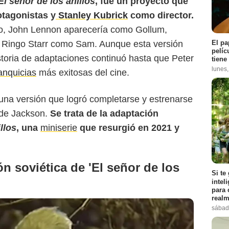
El señor de los anillos
, fue un proyecto que
tagonistas y
Stanley Kubrick
como director.
Pedestrian TV
do, John Lennon aparecería como Gollum,
El pa
 Ringo Starr como Sam. Aunque esta versión
pelíc
istoria de adaptaciones continuó hasta que Peter
tiene
lunes
anquicias
más exitosas del cine.
 una versión que logró completarse y estrenarse
de Jackson.
Se trata de la adaptación
llos
, una
miniserie
que resurgió en 2021 y
ón soviética de 'El señor de los
Si te
intel
para 
realm
sábad