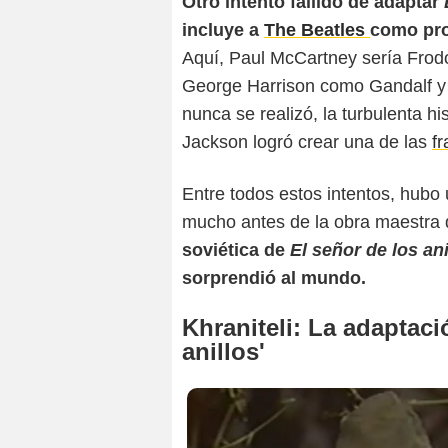
Otro intento fallido de adaptar
incluye a
The Beatles
como pro
Aquí, Paul McCartney sería Fro
George Harrison como Gandalf y
nunca se realizó, la turbulenta h
Jackson logró crear una de las
fr
Entre todos estos intentos, hubo
mucho antes de la obra maestra 
soviética de
El señor de los ani
sorprendió al mundo.
Khraniteli: La adaptaci
anillos'