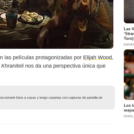
Las 4
‘Stra
Toro)
jueve
 las películas protagonizadas por
Elijah Wood
,
, Khraniteli
nos da una perspectiva única que
usta tomarle fotos a casas y tengo carpetas con capturas de pantalla de
Los l
mejor
lunes