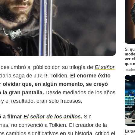
The Mary Sue
Si qu
moder
ver e
que n
deslumbró al público con su trilogía de
El señor
marte
daria saga de J.R.R. Tolkien.
El enorme éxito
r olvidar que, en algún momento, se creyó
 la gran pantalla.
Desde mediados de los años
y el resultado, eran solo fracasos.
 a filmar
El señor de los anillos
.
Sin
as, no convenció a Tolkien. El creador de la
La tr
 cambios significativos en su historia, criticó el