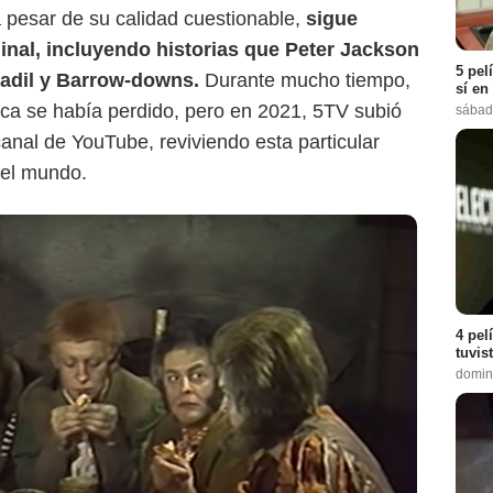
 pesar de su calidad cuestionable,
sigue
iginal, incluyendo historias que Peter Jackson
5 pel
adil y Barrow-downs.
Durante mucho tiempo,
sí en
ica se había perdido, pero en 2021, 5TV subió
sábad
anal de YouTube, reviviendo esta particular
 el mundo.
4 pel
tuvis
domin