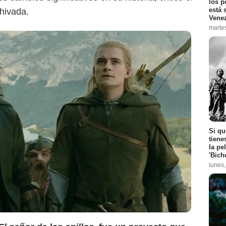
los p
está 
chivada.
Vene
marte
Si qu
tiene
la pe
'Bich
lunes