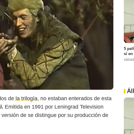
5 pel
sí en
sábad
Games Radar
Ál
dos de
la trilogía
, no estaban enterados de esta
i.
Emitida en 1991 por Leningrad Television
versión de se distingue por su producción de