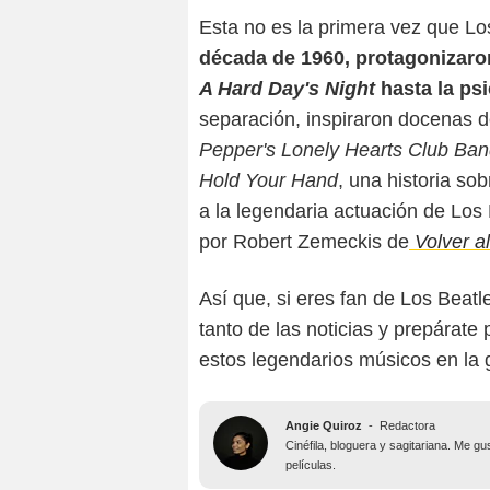
Esta no es la primera vez que Lo
década de 1960, protagonizaron
A Hard Day's Night
hasta la ps
separación, inspiraron docenas 
Pepper's Lonely Hearts Club Ba
Hold Your Hand
, una historia so
a la legendaria actuación de Los 
por Robert Zemeckis de
Volver al
Así que, si eres fan de Los Beat
tanto de las noticias y prepárate
estos legendarios músicos en la g
Angie Quiroz
-
Redactora
Cinéfila, bloguera y sagitariana. Me g
películas.