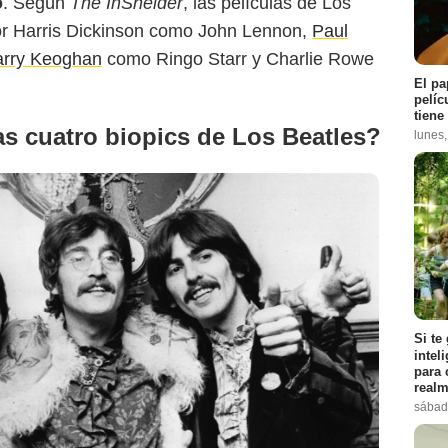
o
. Según
The InSneider
, las películas de Los
or Harris Dickinson como John Lennon,
Paul
rry Keoghan
como Ringo Starr y Charlie Rowe
El pa
pelíc
tiene
s cuatro biopics de Los Beatles?
lunes
Si te
intel
para 
realm
sábad