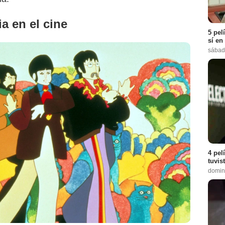
ia en el cine
5 pel
sí en
sábad
4 pel
tuvis
domin