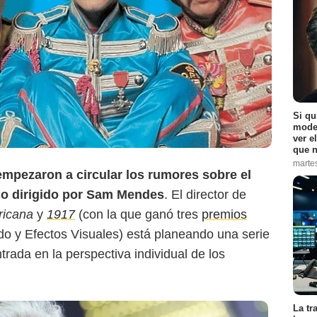
he Hollywood Reporter
Si qu
moder
ver e
que n
marte
empezaron a circular los rumores sobre el
co dirigido por Sam Mendes
. El director de
ricana
y
1917
(con la que ganó tres
premios
do y Efectos Visuales) está planeando una serie
trada en la perspectiva individual de los
La tr