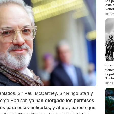
los p
está 
Vene
marte
Si qu
CNN
tiene
la pe
'Bich
lunes
ntados. Sir Paul McCartney, Sir Ringo Starr y
eorge Harrison
ya han otorgado los permisos
s para estas películas, y ahora, parece que