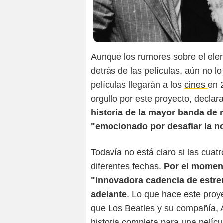
Aunque los rumores sobre el elenc
detrás de las películas, aún no l
películas llegarán a los
cines
en 
orgullo por este proyecto, declar
historia de la mayor banda de 
"emocionado por desafiar la noc
Todavía no está claro si las cua
diferentes fechas.
Por el momen
"innovadora cadencia de estre
adelante
. Lo que hace este proy
que Los Beatles y su compañía, 
historia completa para una pelícu