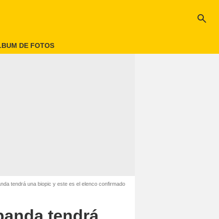
search
LBUM DE FOTOS
da tendrá una biopic y este es el elenco confirmado
banda tendrá