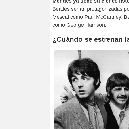
Mendes ya tiene su elenco list
Beatles serían protagonizadas p
Mescal
como Paul McCartney,
Ba
como George Harrison.
¿Cuándo se estrenan la