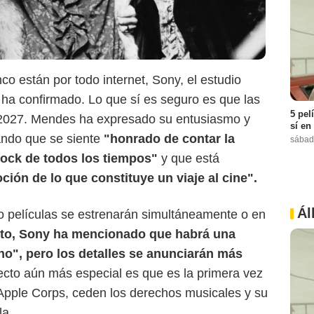
o están por todo internet, Sony, el estudio
o ha confirmado. Lo que sí es seguro es que las
5 pel
2027. Mendes ha expresado su entusiasmo y
sí en
Variety
ando que se siente
"honrado de contar la
sábad
rock de todos los tiempos"
y que está
ión de lo que constituye un viaje al cine".
Ál
tro películas se estrenarán simultáneamente o en
to, Sony ha mencionado que habrá una
no", pero los detalles se anunciarán más
ecto aún más especial es que es la primera vez
Apple Corps, ceden los derechos musicales y su
la.