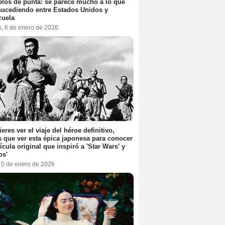
elos de punta: se parece mucho a lo que
sucediendo entre Estados Unidos y
zuela
s, 6 de enero de 2026
ieres ver el viaje del héroe definitivo,
s que ver esta épica japonesa para conocer
lícula original que inspiró a 'Star Wars' y
os'
, 5 de enero de 2026