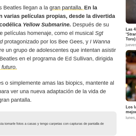
s Beatles llegan a la
gran pantalla.
En la
 varias películas propias, desde la divertida
icodélica
Yellow Submarine.
Después de su
Las 4
de películas homenaje, como el musical
Sgt
‘Stra
Toro)
nd
protagonizado por los Bee Gees, y
I Wanna
jueve
bre un grupo de adolescentes que intentan asistir
Beatles en el programa de Ed Sullivan, dirigida
 futuro.
les o simplemente amas las biopics, mantente al
 para ver una nueva adaptación de la vida de
ran pantalla.
Los l
mejor
lunes
usta tomarle fotos a casas y tengo carpetas con capturas de pantalla de