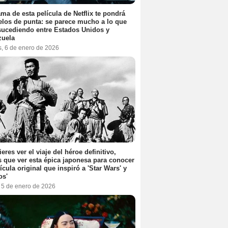
ama de esta película de Netflix te pondrá
elos de punta: se parece mucho a lo que
sucediendo entre Estados Unidos y
zuela
s, 6 de enero de 2026
ieres ver el viaje del héroe definitivo,
s que ver esta épica japonesa para conocer
lícula original que inspiró a 'Star Wars' y
os'
, 5 de enero de 2026