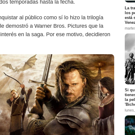
e dos temporadas hasta la fecha.
La tr
los p
quistar al público como sí lo hizo la trilogía
está 
Vene
 le demostró a Warner Bros. Pictures que la
marte
 interés en la saga. Por ese motivo, decidieron
Si qu
tiene
la pe
'Bich
lunes