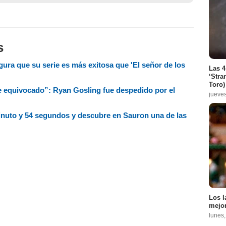
s
ura que su serie es más exitosa que 'El señor de los
Las 4
‘Stra
Toro)
e equivocado”: Ryan Gosling fue despedido por el
jueve
minuto y 54 segundos y descubre en Sauron una de las
Los l
mejor
lunes