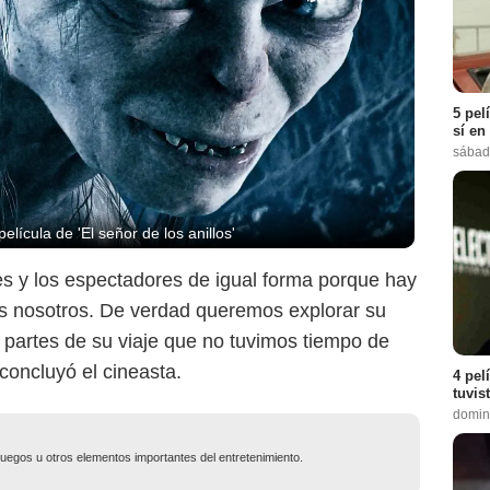
5 pel
sí en
sábad
lícula de 'El señor de los anillos'
es y los espectadores de igual forma porque hay
os nosotros. De verdad queremos explorar su
 partes de su viaje que no tuvimos tiempo de
 concluyó el cineasta.
4 pel
tuvis
domin
ojuegos u otros elementos importantes del entretenimiento.