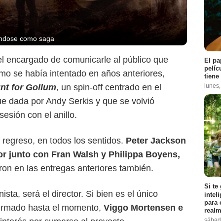
diéndose como saga
el encargado de comunicarle al público que
El pa
pelíc
mo se había intentado en años anteriores,
tiene
lunes
nt for Gollum
, un spin-off centrado en el
ue dada por Andy Serkis y que se volvió
esión con el anillo.
regreso, en todos los sentidos.
Peter Jackson
or junto con Fran Walsh y Philippa Boyens,
Warner Bros. Pictures
ieron en las entregas anteriores también.
Si te
sta, será el director. Si bien es el único
intel
para 
nfirmado hasta el momento,
Viggo Mortensen e
realm
sábad