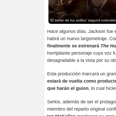
'El señor de los anillos' seguirá exten
Hace algunos días, Jackson fue 
habrá un nuevo largometraje. Co
finalmente se estrenará
The Hu
horripilante personaje cuya voz f
desagradable a la vista por su obs
Esta producción marcará un gran 
estará de vuelta como product
que harán el guion
, lo cual hic
Serkis, además de ser el protagoni
miembro del reparto original co