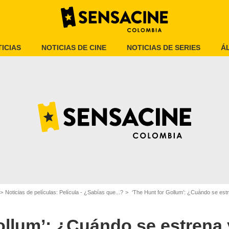
ICIAS
NOTICIAS DE CINE
NOTICIAS DE SERIES
Á
Noticias de películas: Película - ¿Sabías que...?
‘The Hunt for Gollum’: ¿Cuándo se estrena y de qué tra
Warner Bros. Pictures
ollum’: ¿Cuándo se estrena 