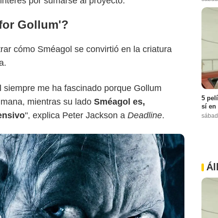
interés por sumarse al proyecto.
for Gollum'?
rar cómo Sméagol se convirtió en la criatura
a.
l siempre me ha fascinado porque Gollum
5 pel
humana, mientras su lado
Sméagol es,
sí en
ensivo
", explica Peter Jackson a
Deadline
.
sábad
Ál