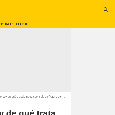
search
LBUM DE FOTOS
ta la nueva película de Peter Jackson sobre ‘El señor de los anillos’?
y de qué trata