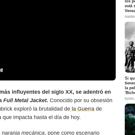
los p
está 
Vene
marte
Scraps from the left
Si qu
tiene
la pe
más influyentes del siglo XX, se adentró en
'Bich
lunes
la
Full Metal Jacket.
Conocido por su obsesión
ubrick exploró la brutalidad de
la Guerra
de
a que impacta hasta el día de hoy.
 naranja mecánica
, pone como escenario