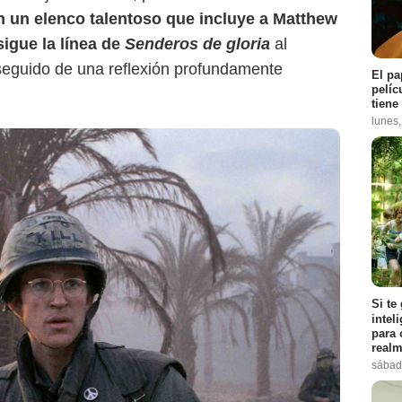
n un elenco talentoso que incluye a Matthew
sigue la línea de
Senderos de gloria
al
seguido de una reflexión profundamente
El pa
pelíc
tiene
lunes
Si te
intel
para 
realm
sábad