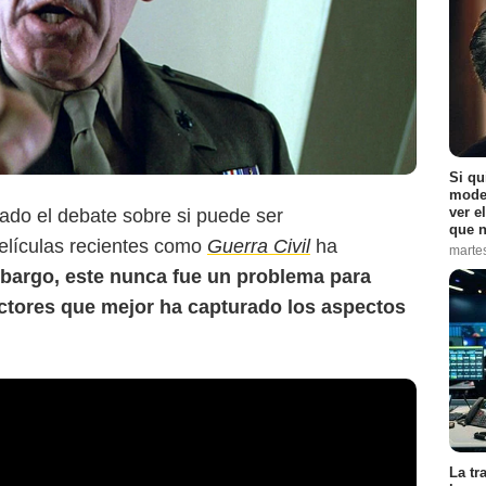
Si qu
moder
ver e
do el debate sobre si puede ser
que n
películas recientes como
Guerra Civil
ha
marte
bargo, este nunca fue un problema para
ectores que mejor ha capturado los aspectos
La tr