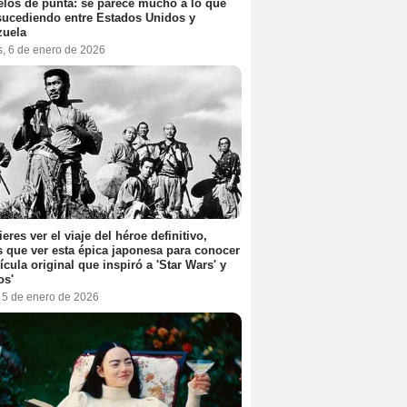
elos de punta: se parece mucho a lo que
sucediendo entre Estados Unidos y
zuela
s, 6 de enero de 2026
ieres ver el viaje del héroe definitivo,
s que ver esta épica japonesa para conocer
lícula original que inspiró a 'Star Wars' y
os'
, 5 de enero de 2026