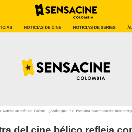
ICIAS
NOTICIAS DE CINE
NOTICIAS DE SERIES
Á
an Society of Cinematographers
Noticias de películas: Película - ¿Sabías que...?
Esta obra maestra del cine bélico reflej
ra del cine bélico refleja 