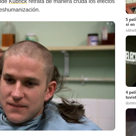
nde
Kubrick
retrata de manera cruda los efectos
 deshumanización.
5 pel
sí en
sábad
4 pel
tuvis
domin