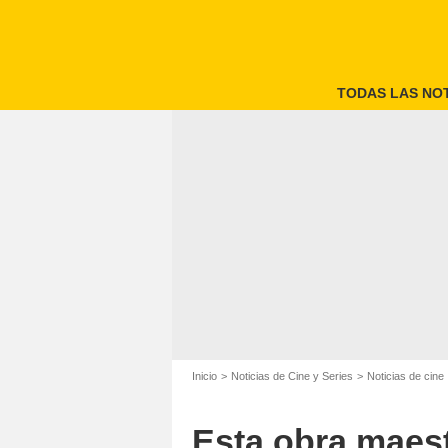
TODAS LAS NOT
The Americ
Inicio
Noticias de Cine y Series
Noticias de cine
Esta obra maest