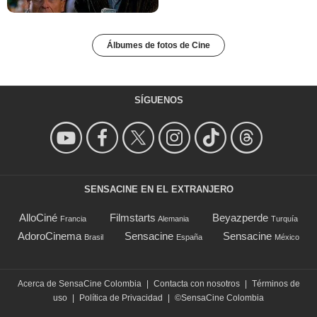
Álbumes de fotos de Cine
SÍGUENOS
SENSACINE EN EL EXTRANJERO
AlloCiné
Filmstarts
Beyazperde
Francia
Alemania
Turquía
AdoroCinema
Sensacine
Sensacine
Brasil
España
México
Acerca de SensaCine Colombia
|
Contacta con nosotros
|
Términos de
uso
|
Política de Privacidad
|
©SensaCine Colombia