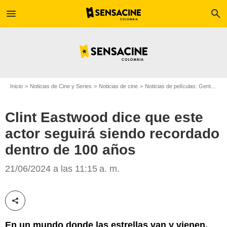
menu
search
Inicio
Noticias de Cine y Series
Noticias de cine
Noticias de películas: Gente
Cl
Clint Eastwood dice que este
actor seguirá siendo recordado
dentro de 100 años
21/06/2024 a las 11:15 a. m.
Google
Compartir esta noticia
En un mundo donde las estrellas van y vienen,