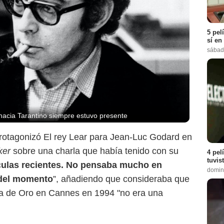
5 pel
sí en
sábad
hacia Tarantino siempre estuvo presente
rotagonizó El rey Lear para Jean-Luc Godard en
ker
sobre una charla que había tenido con su
4 pel
tuvis
culas recientes. No pensaba mucho en
domin
a del momento
”, añadiendo que consideraba que
a de Oro en Cannes en 1994 "no era una