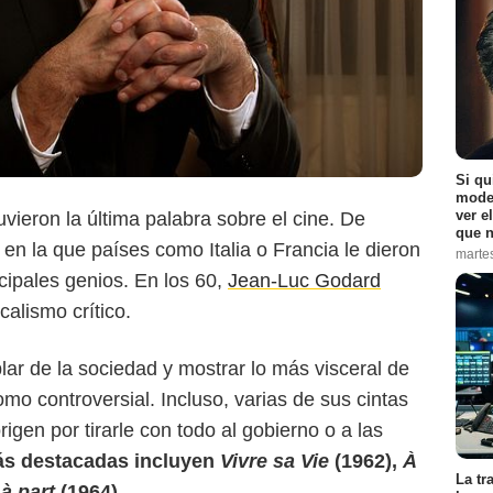
Si qu
moder
ver e
vieron la última palabra sobre el cine. De
que n
Rolling Stone
n la que países como Italia o Francia le dieron
marte
ncipales genios. En los 60,
Jean-Luc Godard
alismo crítico.
ar de la sociedad y mostrar lo más visceral de
mo controversial. Incluso, varias de sus cintas
igen por tirarle con todo al gobierno o a las
ás destacadas incluyen
Vivre sa Vie
(1962),
À
La tr
à part
(1964)
.