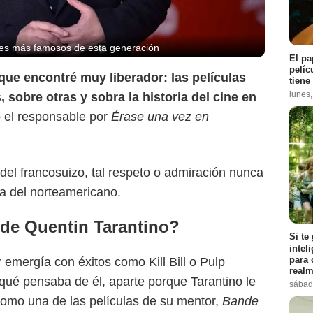
ores más famosos de esta generación
El pa
pelíc
ue encontré muy liberador: las películas
tiene
lunes
sobre otras y sobra la historia del cine en
 el responsable por
Érase una vez en
del francosuizo, tal respeto o admiración nunca
na del norteamericano.
de Quentin Tarantino?
Si te
X
intel
para 
 emergía con éxitos como Kill Bill o Pulp
realm
 qué pensaba de él, aparte porque Tarantino le
sábad
como una de las películas de su mentor,
Bande