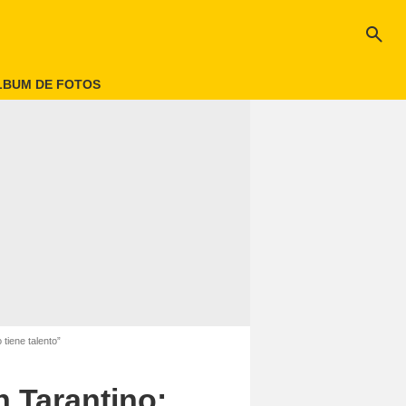
search
LBUM DE FOTOS
tiene talento”
n Tarantino: