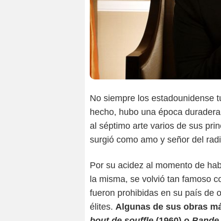
No siempre los estadounidense tu
hecho, hubo una época duradera e
al séptimo arte varios de sus pri
surgió como amo y señor del radic
Por su acidez al momento de habl
la misma, se volvió tan famoso co
fueron prohibidas en su país de or
élites.
Algunas de sus obras m
bout de souffle
(1960) o
Bande 