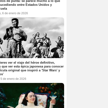
elos de punta: se parece mucho a lo que
sucediendo entre Estados Unidos y
zuela
s, 6 de enero de 2026
ieres ver el viaje del héroe definitivo,
s que ver esta épica japonesa para conocer
lícula original que inspiró a 'Star Wars' y
os'
, 5 de enero de 2026