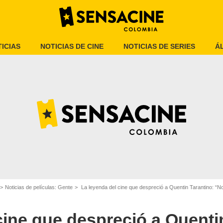
ICIAS
NOTICIAS DE CINE
NOTICIAS DE SERIES
Á
X
Noticias de películas: Gente
La leyenda del cine que despreció a Quentin Tarantino: “No 
cine que despreció a Quenti