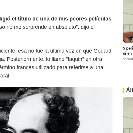
igió el título de una de mis peores películas
so no me sorprende en absoluto”, dijo el
5 pel
iciente, esa no fue la última vez en que Godard
sí en
. Posteriormente, lo llamó "faquin" en otra
sábad
érmino francés utilizado para referirse a una
oral.
Ál