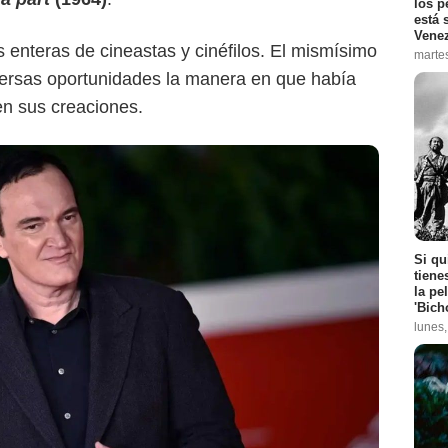
los p
está 
Vene
 enteras de cineastas y cinéfilos. El mismísimo
marte
versas oportunidades la manera en que había
en sus creaciones.
Si qu
tiene
la pe
'Bich
lunes