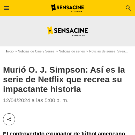
menu
search
Inicio
Noticias de Cine y Series
Noticias de series
Noticias de series: Streaming
Murió O. J. Simpson: Así es la
serie de Netflix que recrea su
impactante historia
Google
12/04/2024 a las 5:00 p. m.
Compartir esta noticia
El controvertido exjugador de fútbol americano