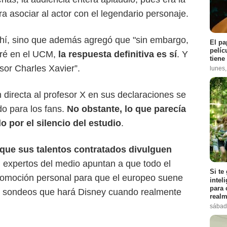
a asociar al actor con el legendario personaje.
hí, sino que además agregó que "sin embargo,
El pa
pelíc
aré en el UCM,
la respuesta definitiva es sí
. Y
tiene
esor Charles Xavier”.
lunes
ón directa al profesor X en sus declaraciones se
do para los fans.
No obstante, lo que parecía
o por el silencio del estudio
.
 que sus talentos contratados divulguen
, expertos del medio apuntan a que todo el
Si te
romoción personal para que el europeo suene
intel
para 
los sondeos que hará Disney cuando realmente
realm
sábad