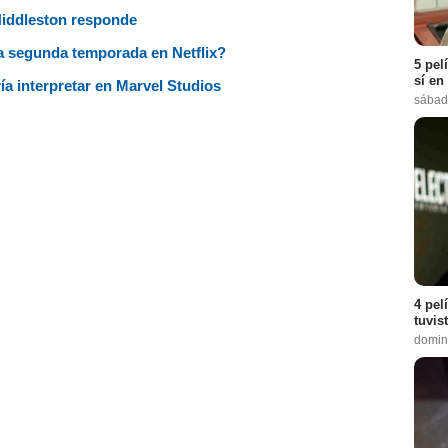
Hiddleston responde
na segunda temporada en Netflix?
5 pel
sí en
ía interpretar en Marvel Studios
sábad
4 pel
tuvis
domin