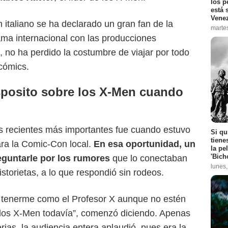
los p
está 
Vene
 italiano se ha declarado un gran fan de la
marte
fama internacional con las producciones
 no ha perdido la costumbre de viajar por todo
cómics.
sposito sobre los X-Men cuando
as recientes más importantes fue cuando estuvo
Si qu
tiene
ra la Comic-Con local.
En esa oportunidad, un
la pe
'Bich
eguntarle por los rumores
que lo conectaban
lunes
istorietas, a lo que respondió sin rodeos.
e tenerme como el Profesor X aunque no estén
e los X-Men todavía”, comenzó diciendo. Apenas
ias, la audiencia entera aplaudió, pues era la