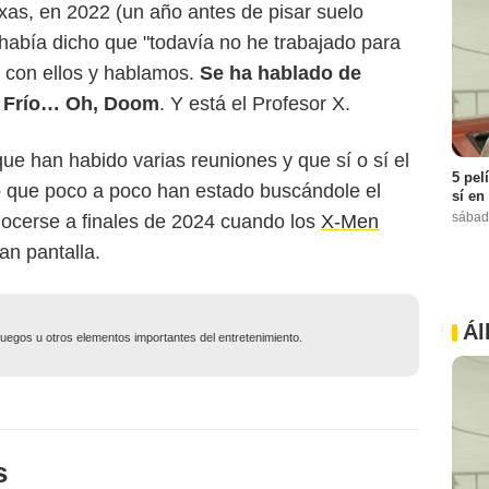
exas, en 2022 (un año antes de pisar suelo
había dicho que "todavía no he trabajado para
 con ellos y hablamos.
Se ha hablado de
. Frío… Oh, Doom
. Y está el Profesor X.
ue han habido varias reuniones y que sí o sí el
5 pel
o que poco a poco han estado buscándole el
sí en
sábad
nocerse a finales de 2024 cuando los
X-Men
an pantalla.
Ál
ojuegos u otros elementos importantes del entretenimiento.
s