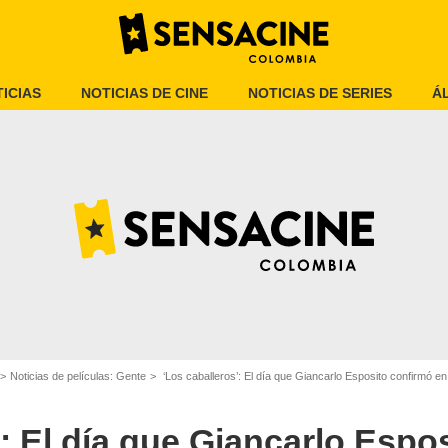
ICIAS
NOTICIAS DE CINE
NOTICIAS DE SERIES
Á
Netflix
Noticias de películas: Gente
⁠‘Los caballeros’: El día que Giancarlo Esposito confirmó 
’: El día que Giancarlo Espo