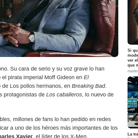
Si qu
moder
ver e
que n
no. Su cara de serio y su voz grave lo han
marte
el pirata imperial Moff Gideon en
El
 de Los pollos hermanos, en
Breaking Bad
.
s protagonistas de
Los caballeros
, lo nuevo de
les, millones de fans lo han pedido en redes
icar a uno de los héroes más importantes de los
La tr
harles Xavier
, el líder de los X-Men.