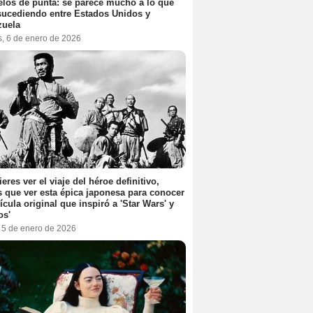
elos de punta: se parece mucho a lo que
sucediendo entre Estados Unidos y
zuela
s, 6 de enero de 2026
ieres ver el viaje del héroe definitivo,
s que ver esta épica japonesa para conocer
lícula original que inspiró a 'Star Wars' y
os'
, 5 de enero de 2026