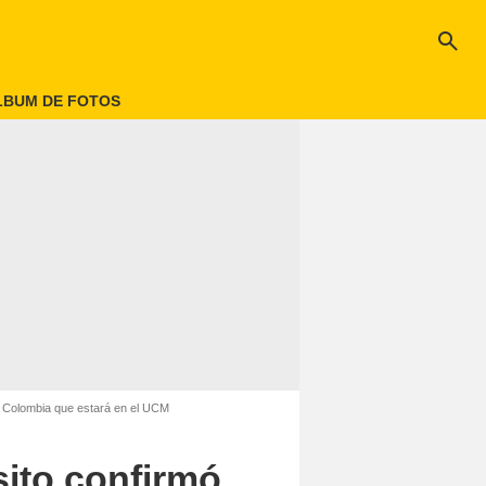
search
LBUM DE FOTOS
en Colombia que estará en el UCM
sito confirmó