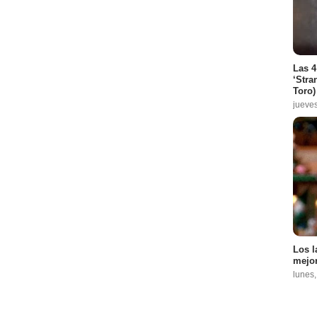
Las 4
‘Stra
Toro)
jueve
Los l
mejor
lunes