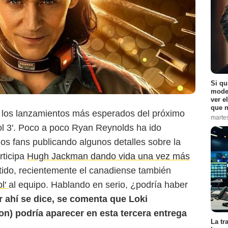
Si qu
moder
ver e
que n
los lanzamientos más esperados del próximo
marte
l 3'. Poco a poco Ryan Reynolds ha ido
os fans publicando algunos detalles sobre la
rticipa
Hugh Jackman dando vida una vez más
ido, recientemente el canadiense también
l'
al equipo. Hablando en serio, ¿podría haber
r ahí se dice, se comenta que Loki
on) podría aparecer en esta tercera entrega
La tr