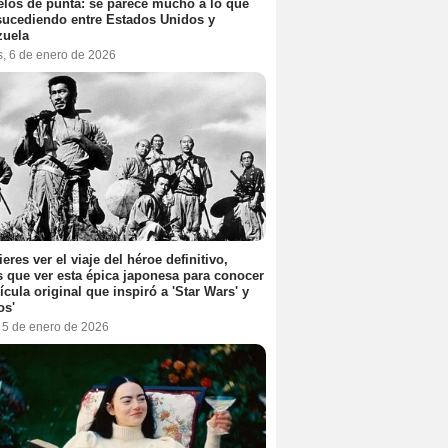
elos de punta: se parece mucho a lo que
sucediendo entre Estados Unidos y
zuela
s, 6 de enero de 2026
ieres ver el viaje del héroe definitivo,
s que ver esta épica japonesa para conocer
lícula original que inspiró a 'Star Wars' y
os'
, 5 de enero de 2026