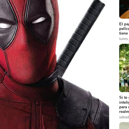
El pa
pelíc
tiene
lunes
Si te
intel
para 
realm
sábad