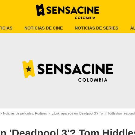
ICIAS
NOTICIAS DE CINE
NOTICIAS DE SERIES
Á
Disney +
Noticias de películas: Rodajes
¿Loki aparece en 'Deadpool 3'? Tom Hiddleston respond
en 'Deadpool 3'? Tom Hiddle