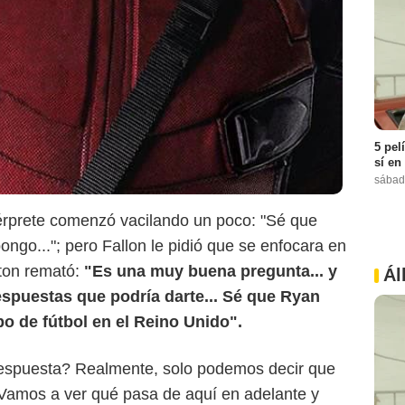
5 pel
sí en
sábad
érprete comenzó vacilando un poco: "Sé que
ngo..."; pero Fallon le pidió que se enfocara en
ston remató:
"Es una muy buena pregunta... y
Ál
spuestas que podría darte... Sé que Ryan
o de fútbol en el Reino Unido".
espuesta? Realmente, solo podemos decir que
 Vamos a ver qué pasa de aquí en adelante y