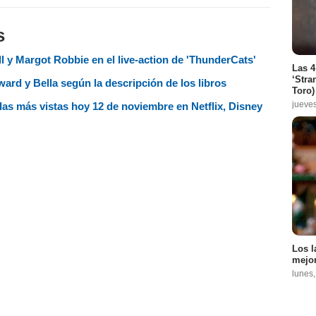
s
ll y Margot Robbie en el live-action de 'ThunderCats'
Las 4
‘Stra
ard y Bella según la descripción de los libros
Toro)
jueve
culas más vistas hoy 12 de noviembre en Netflix, Disney
Los l
mejor
lunes