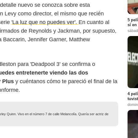
detalle nuevo se conozca sobre esta
 Levy como director, el mismo que recién
5 pel
serie
'La luz que no puedes ver'.
En cuanto al
sí en
nfirmados de Reynolds y Jackman, por supuesto,
sábad
Baccarin, Jennifer Garner, Matthew
leston para 'Deadpool 3' se confirma o
uedes entretenerte viendo las dos
y Plus
y cuéntanos cómo te pareció el final de la
onforme.
4 pel
tuvis
domin
ley Quinn. Vivo en el número 7 de calle Melancolía. Quería ser actriz de