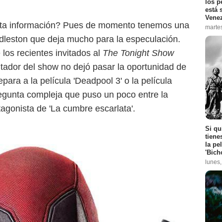
los p
está 
Vene
esta información? Pues de momento tenemos una
marte
dleston que deja mucho para la especulación.
 los recientes invitados al
The Tonight Show
ntador del show no dejó pasar la oportunidad de
repara a la película 'Deadpool 3' o la película
gunta compleja que puso un poco entre la
agonista de 'La cumbre escarlata'.
Si qu
tiene
la pe
'Bich
lunes