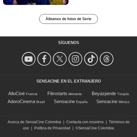
Álbumes de fotos de Serie
SÍGUENOS
SENSACINE EN EL EXTRANJERO
AlloCiné
Filmstarts
Beyazperde
Francia
Alemania
Turquía
AdoroCinema
Sensacine
Sensacine
Brasil
España
México
Acerca de SensaCine Colombia
|
Contacta con nosotros
|
Términos de
uso
|
Política de Privacidad
|
©SensaCine Colombia