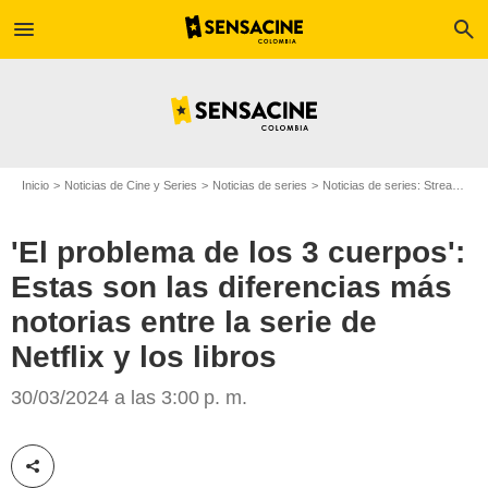
menu
search
Inicio
Noticias de Cine y Series
Noticias de series
Noticias de series: Streaming
'El problema de los 3 cuerpos':
Estas son las diferencias más
notorias entre la serie de
Netflix
Netflix y los libros
30/03/2024 a las 3:00 p. m.
Compartir esta noticia