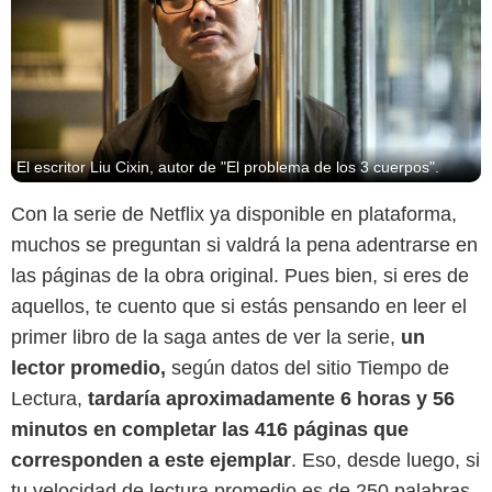
El escritor Liu Cixin, autor de "El problema de los 3 cuerpos".
Con la serie de Netflix ya disponible en plataforma,
muchos se preguntan si valdrá la pena adentrarse en
las páginas de la obra original. Pues bien, si eres de
aquellos, te cuento que si estás pensando en leer el
Penguin Random House
primer libro de la saga antes de ver la serie,
un
lector promedio,
según datos del sitio Tiempo de
Lectura,
tardaría aproximadamente 6 horas y 56
minutos en completar las 416 páginas que
corresponden a este ejemplar
. Eso, desde luego, si
tu velocidad de lectura promedio es de 250 palabras