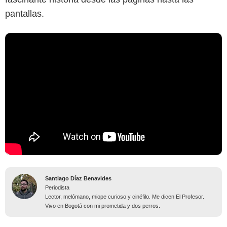
pantallas.
Santiago Díaz Benavides
Periodista
Lector, melómano, miope curioso y cinéfilo. Me dicen El Profesor.
Vivo en Bogotá con mi prometida y dos perros.