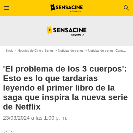
menu
search
Inicio
Noticias de Cine y Series
Noticias de series
Noticias de series: Cultura Series
'El problema de los 3 cuerpos':
Esto es lo que tardarías
leyendo el primer libro de la
Netflix
saga que inspira la nueva serie
de Netflix
23/03/2024 a las 1:00 p. m.