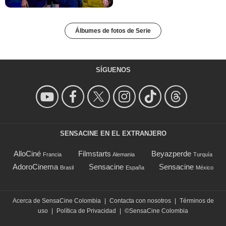
Álbumes de fotos de Serie
SÍGUENOS
SENSACINE EN EL EXTRANJERO
AlloCiné
Filmstarts
Beyazperde
Francia
Alemania
Turquía
AdoroCinema
Sensacine
Sensacine
Brasil
España
México
Acerca de SensaCine Colombia
|
Contacta con nosotros
|
Términos de
uso
|
Política de Privacidad
|
©SensaCine Colombia