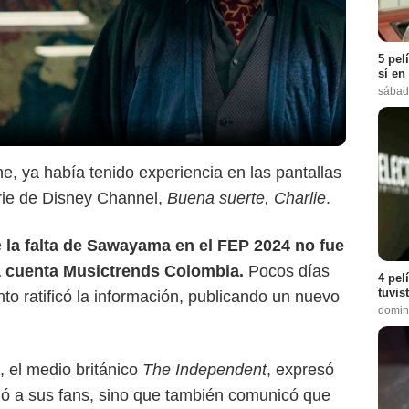
5 pel
sí en
sábad
ne, ya había tenido experiencia en las pantallas
erie de Disney Channel,
Buena suerte, Charlie
.
e
la falta de Sawayama en el FEP 2024 no fue
la cuenta Musictrends Colombia.
Pocos días
4 pel
tuvis
to ratificó la información, publicando un nuevo
domin
, el medio británico
The Independent
, expresó
ió a sus fans, sino que también comunicó que