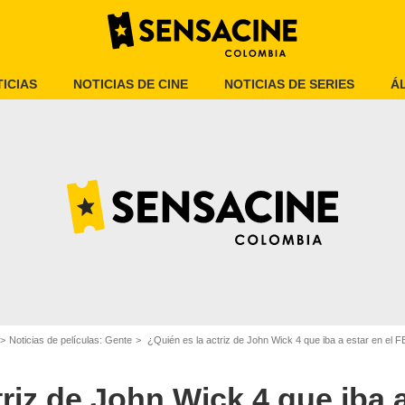
ICIAS
NOTICIAS DE CINE
NOTICIAS DE SERIES
Á
Universal Pictures
Noticias de películas: Gente
¿Quién es la actriz de John Wick 4 que iba a estar en el F
riz de John Wick 4 que iba a