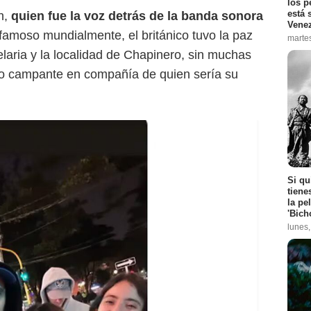
los p
está 
h,
quien fue la voz detrás de la banda sonora
Vene
famoso mundialmente, el británico tuvo la paz
marte
aria y la localidad de Chapinero, sin muchas
vio campante en compañía de quien sería su
Si qu
tiene
la pe
'Bich
lunes