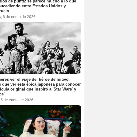
elos de punta: se parece mucho a lo que
sucediendo entre Estados Unidos y
zuela
s, 6 de enero de 2026
ieres ver el viaje del héroe definitivo,
s que ver esta épica japonesa para conocer
lícula original que inspiró a 'Star Wars' y
os'
, 5 de enero de 2026