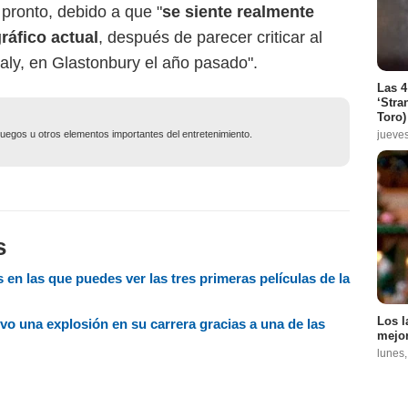
pronto, debido a que "
se siente realmente
ráfico actual
, después de parecer criticar al
ealy, en Glastonbury el año pasado".
Las 4
‘Stra
Toro)
jueve
ojuegos u otros elementos importantes del entretenimiento.
s
 en las que puedes ver las tres primeras películas de la
Los l
vo una explosión en su carrera gracias a una de las
mejor
lunes