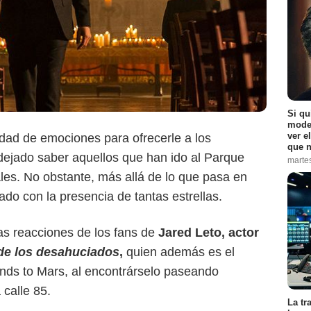
X
Si qu
moder
ver e
dad de emociones para ofrecerle a los
que n
 dejado saber aquellos que han ido al Parque
marte
les. No obstante, más allá de lo que pasa en
ado con la presencia de tantas estrellas.
las reacciones de los fans de
Jared Leto, actor
 de los desahuciados
,
quien además es el
onds to Mars, al encontrárselo paseando
 calle 85.
La tr