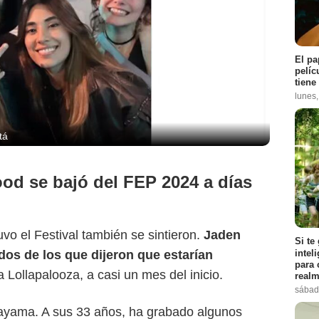
El pa
pelíc
tiene
lunes
tá
ood se bajó del FEP 2024 a días
vo el Festival también se sintieron.
Jaden
Si te
Universal Pictures
intel
os de los que dijeron que estarían
para 
a Lollapalooza, a casi un mes del inicio.
realm
sábad
ayama. A sus 33 años, ha grabado algunos