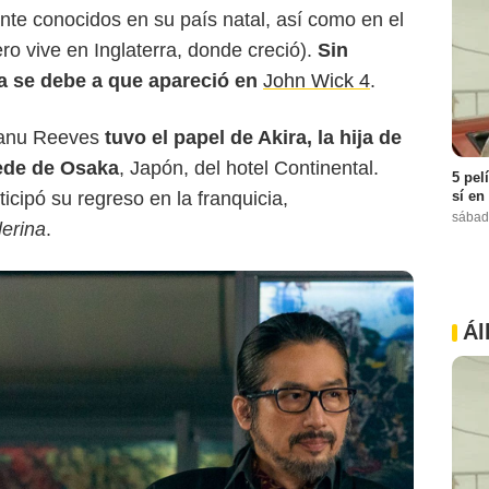
nte conocidos en su país natal, así como en el
ro vive en Inglaterra, donde creció).
Sin
a se debe a que apareció en
John Wick 4
.
Keanu Reeves
tuvo el papel de Akira, la hija de
sede de Osaka
, Japón, del hotel Continental.
5 pel
sí en
icipó su regreso en la franquicia,
sábad
lerina
.
Ál