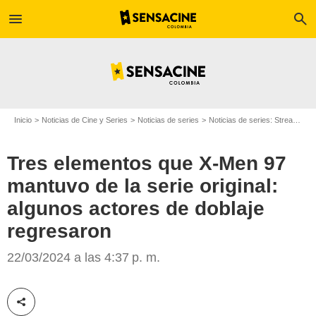
menu
search
Inicio
Noticias de Cine y Series
Noticias de series
Noticias de series: Streaming
Tres elementos que X-Men 97
mantuvo de la serie original:
algunos actores de doblaje
regresaron
Disney Plus
22/03/2024 a las 4:37 p. m.
Compartir esta noticia