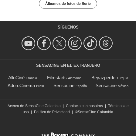
Álbumes de fotos de Serie
SÍGUENOS
SENSACINE EN EL EXTRANJERO
AlloCiné
Filmstarts
Beyazperde
Francia
Alemania
Turquía
AdoroCinema
Sensacine
Sensacine
Brasil
España
México
Acerca de SensaCine Colombia
|
Contacta con nosotros
|
Términos de
uso
|
Política de Privacidad
|
©SensaCine Colombia