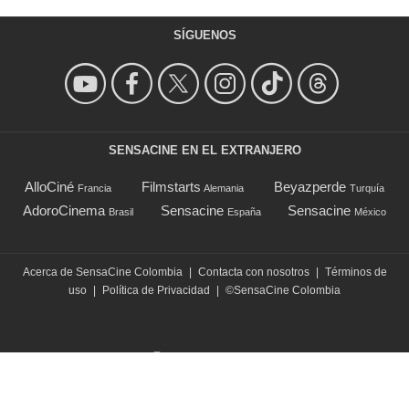
SÍGUENOS
SENSACINE EN EL EXTRANJERO
AlloCiné
Filmstarts
Beyazperde
Francia
Alemania
Turquía
AdoroCinema
Sensacine
Sensacine
Brasil
España
México
Acerca de SensaCine Colombia
|
Contacta con nosotros
|
Términos de
uso
|
Política de Privacidad
|
©SensaCine Colombia