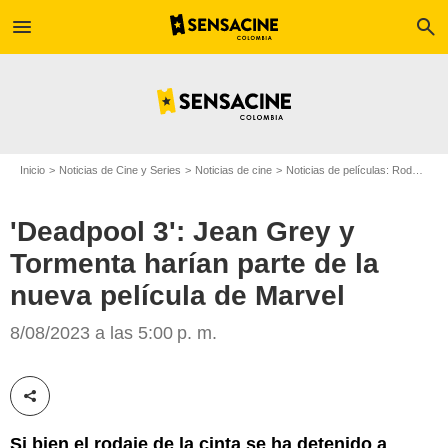
menu
search
Inicio
Noticias de Cine y Series
Noticias de cine
Noticias de películas: Rodajes
'Deadpool 3': Jean Grey y
Tormenta harían parte de la
nueva película de Marvel
8/08/2023 a las 5:00 p. m.
SensaCine
Compartir esta noticia
Si bien el rodaje de la cinta se ha detenido a