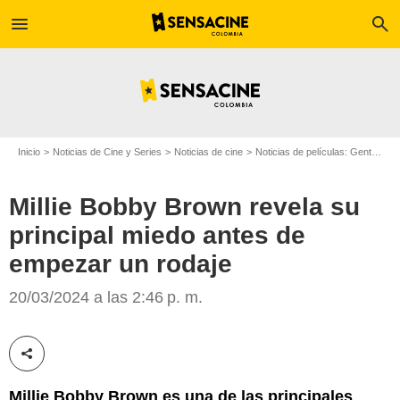
menu
search
Inicio
Noticias de Cine y Series
Noticias de cine
Noticias de películas: Gente
Mi
Millie Bobby Brown revela su
principal miedo antes de
empezar un rodaje
Getty
20/03/2024 a las 2:46 p. m.
Compartir esta noticia
Millie Bobby Brown es una de las principales