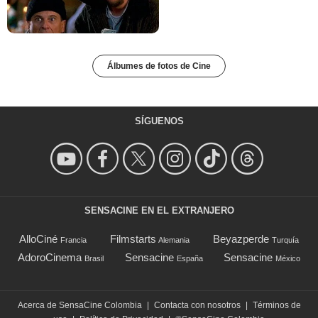
Álbumes de fotos de Cine
SÍGUENOS
SENSACINE EN EL EXTRANJERO
AlloCiné
Filmstarts
Beyazperde
Francia
Alemania
Turquía
AdoroCinema
Sensacine
Sensacine
Brasil
España
México
Acerca de SensaCine Colombia
|
Contacta con nosotros
|
Términos de