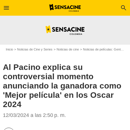
menu
search
Inicio
Noticias de Cine y Series
Noticias de cine
Noticias de películas: Gente
Al
Al Pacino explica su
controversial momento
anunciando la ganadora como
'Mejor película' en los Oscar
2024
Getty Images
12/03/2024 a las 2:50 p. m.