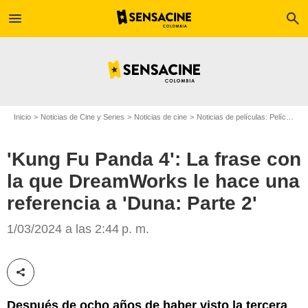
menu
search
Inicio
Noticias de Cine y Series
Noticias de cine
Noticias de películas: Película - ¿Sabías que...?
'Kung Fu Panda 4': La frase con
la que DreamWorks le hace una
referencia a 'Duna: Parte 2'
Warner Bros/Google
1/03/2024 a las 2:44 p. m.
Compartir esta noticia
Después de ocho años de haber visto la tercera