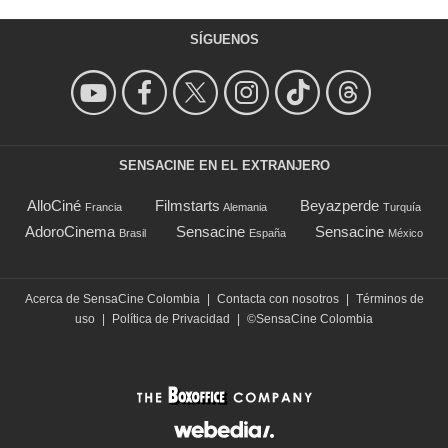
SÍGUENOS
SENSACINE EN EL EXTRANJERO
AlloCiné
Filmstarts
Beyazperde
Francia
Alemania
Turquía
AdoroCinema
Sensacine
Sensacine
Brasil
España
México
Acerca de SensaCine Colombia
|
Contacta con nosotros
|
Términos de
uso
|
Política de Privacidad
|
©SensaCine Colombia