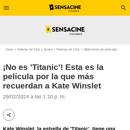
menu
search
Inicio
Noticias de Cine y Series
Noticias de Cine
Slideshows de películas
¡No es
¡No es 'Titanic'! Esta es la
película por la que más
recuerdan a Kate Winslet
Getty
29/02/2024 a las 1:10 p. m.
Compartir esta noticia
Kate Winslet, la estrella de 'Titanic', tiene una