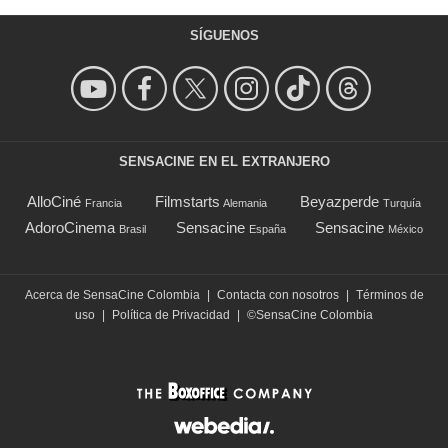
SÍGUENOS
SENSACINE EN EL EXTRANJERO
AlloCiné
Filmstarts
Beyazperde
Francia
Alemania
Turquía
AdoroCinema
Sensacine
Sensacine
Brasil
España
México
Acerca de SensaCine Colombia
|
Contacta con nosotros
|
Términos de
uso
|
Política de Privacidad
|
©SensaCine Colombia