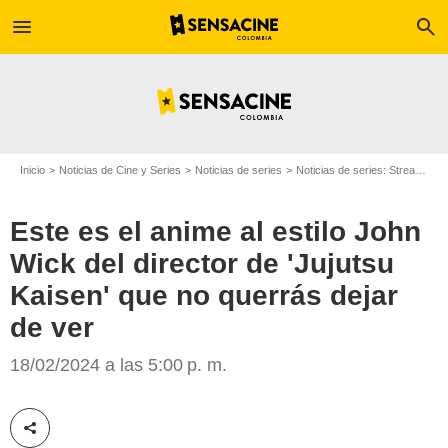
menu
search
Inicio
Noticias de Cine y Series
Noticias de series
Noticias de series: Streaming
Este es el anime al estilo John
Wick del director de 'Jujutsu
Kaisen' que no querrás dejar
HBO Max
de ver
18/02/2024 a las 5:00 p. m.
Compartir esta noticia