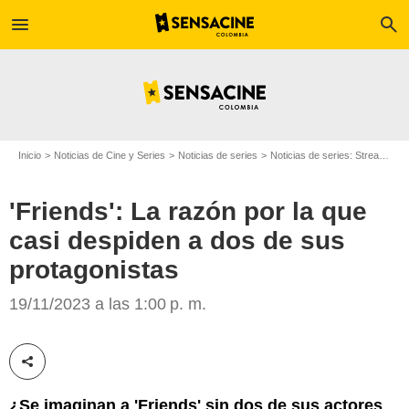
menu
search
Inicio
Noticias de Cine y Series
Noticias de series
Noticias de series: Streaming
'Friends': La razón por la que
casi despiden a dos de sus
protagonistas
Espinof
19/11/2023 a las 1:00 p. m.
Compartir esta noticia
¿Se imaginan a 'Friends' sin dos de sus actores