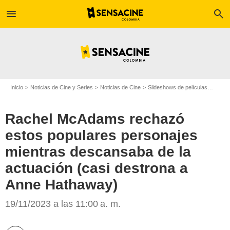
menu
search
Inicio
Noticias de Cine y Series
Noticias de Cine
Slideshows de películas
Rache
Rachel McAdams rechazó
estos populares personajes
mientras descansaba de la
actuación (casi destrona a
Anne Hathaway)
19/11/2023 a las 11:00 a. m.
SensaCine