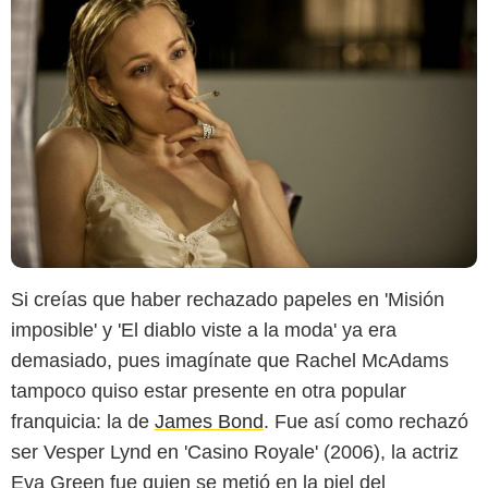
Si creías que haber rechazado papeles en 'Misión
Paramount Pictures France
imposible' y 'El diablo viste a la moda' ya era
demasiado, pues imagínate que Rachel McAdams
tampoco quiso estar presente en otra popular
franquicia: la de
James Bond
. Fue así como rechazó
ser Vesper Lynd en 'Casino Royale' (2006), la actriz
Eva Green fue quien se metió en la piel del