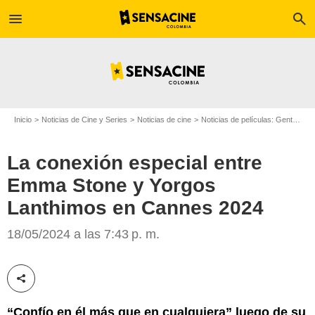
menu
search
Inicio
Noticias de Cine y Series
Noticias de cine
Noticias de películas: Gente
La
La conexión especial entre
Emma Stone y Yorgos
Lanthimos en Cannes 2024
18/05/2024 a las 7:43 p. m.
Getty Images
Compartir esta noticia
“Confío en él más que en cualquiera” luego de su