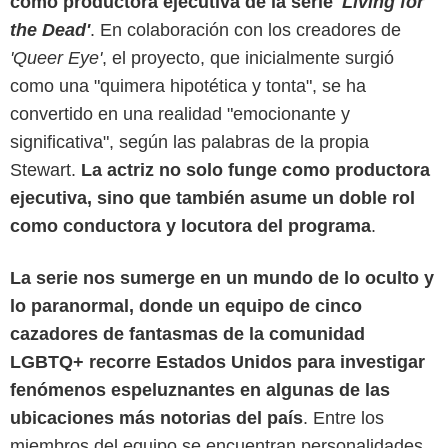
como productora ejecutiva de la serie
'Living for
the Dead'
. En colaboración con los creadores de
'Queer Eye'
, el proyecto, que inicialmente surgió
como una "quimera hipotética y tonta", se ha
convertido en una realidad "emocionante y
significativa", según las palabras de la propia
Stewart.
La actriz no solo funge como productora
ejecutiva, sino que también asume un doble rol
como conductora y locutora del programa
.
La serie nos sumerge en un mundo de lo oculto y
lo paranormal, donde un equipo de cinco
cazadores de fantasmas de la comunidad
LGBTQ+ recorre Estados Unidos para investigar
fenómenos espeluznantes en algunas de las
ubicaciones más notorias del país
. Entre los
miembros del equipo se encuentran personalidades