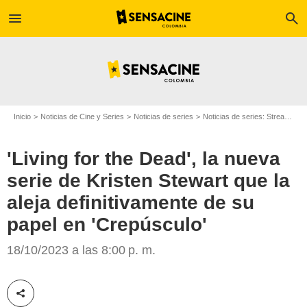
menu
search
Inicio
Noticias de Cine y Series
Noticias de series
Noticias de series: Streaming
'Living for the Dead', la nueva
serie de Kristen Stewart que la
aleja definitivamente de su
papel en 'Crepúsculo'
The News International
18/10/2023 a las 8:00 p. m.
Compartir esta noticia