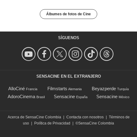
Álbumes de fotos de Cine
SÍGUENOS
SENSACINE EN EL EXTRANJERO
AlloCiné
Filmstarts
Beyazperde
Francia
Alemania
Turquía
AdoroCinema
Sensacine
Sensacine
Brasil
España
México
Acerca de SensaCine Colombia
|
Contacta con nosotros
|
Términos de
uso
|
Política de Privacidad
|
©SensaCine Colombia