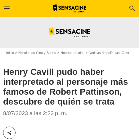
menu
search
Inicio
Noticias de Cine y Series
Noticias de cine
Noticias de películas: Gente
He
Henry Cavill pudo haber
interpretado al personaje más
famoso de Robert Pattinson,
descubre de quién se trata
Henry Cavill y Robert Pattinson
8/07/2023 a las 2:23 p. m.
Compartir esta noticia