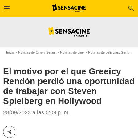
menu
search
Inicio
Noticias de Cine y Series
Noticias de cine
Noticias de películas: Gente
El
El motivo por el que Greeicy
Rendón perdió una oportunidad
de trabajar con Steven
Spielberg en Hollywood
Steven Spielberg y Greeicy Rendón
28/09/2023 a las 5:09 p. m.
Compartir esta noticia