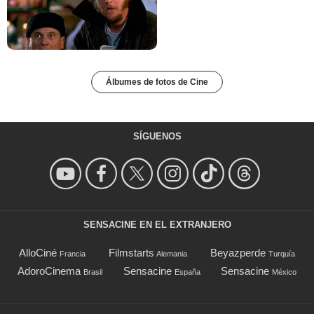
Álbumes de fotos de Cine
SÍGUENOS
SENSACINE EN EL EXTRANJERO
AlloCiné
Filmstarts
Beyazperde
Francia
Alemania
Turquía
AdoroCinema
Sensacine
Sensacine
Brasil
España
México