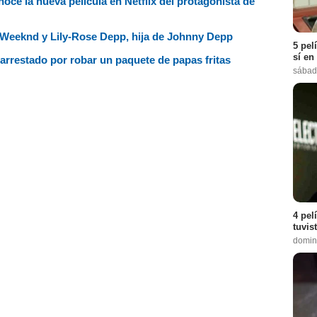
onoce la nueva película en Netflix del protagonista de
e Weeknd y Lily-Rose Depp, hija de Johnny Depp
5 pel
sí en
arrestado por robar un paquete de papas fritas
sábad
4 pel
tuvis
domin