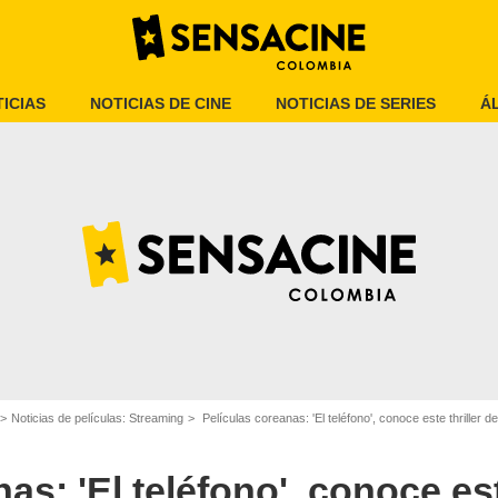
ICIAS
NOTICIAS DE CINE
NOTICIAS DE SERIES
Á
El Teléfono
Noticias de películas: Streaming
Películas coreanas: 'El teléfono', conoce este thriller 
as: 'El teléfono', conoce est