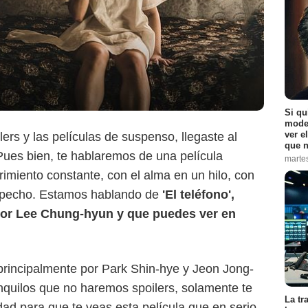
Si qu
moder
ver e
lers y las películas de suspenso, llegaste al
que n
Pues bien, te hablaremos de una película
marte
imiento constante, con el alma en un hilo, con
l pecho. Estamos hablando de
'El teléfono',
 por Lee Chung-hyun y que puedes ver en
principalmente por Park Shin-hye y Jeon Jong-
anquilos que no haremos spoilers, solamente te
La tr
idad para que te veas esta película que en serio