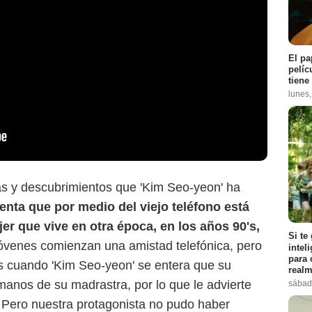
El pa
pelíc
tiene
lunes
s y descubrimientos que 'Kim Seo-yeon' ha
enta que por medio del viejo teléfono está
r que vive en otra época, en los años 90's,
Si te
jóvenes comienzan una amistad telefónica, pero
intel
para 
s cuando 'Kim Seo-yeon' se entera que su
realm
anos de su madrastra, por lo que le advierte
sábad
 Pero nuestra protagonista no pudo haber