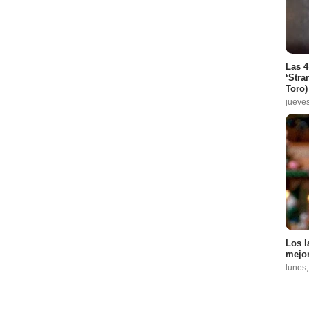
Las 4
‘Stra
Toro)
jueve
Los l
mejor
lunes