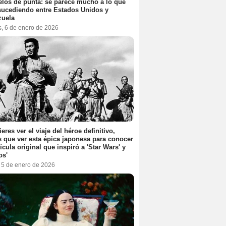
elos de punta: se parece mucho a lo que
sucediendo entre Estados Unidos y
zuela
s, 6 de enero de 2026
ieres ver el viaje del héroe definitivo,
s que ver esta épica japonesa para conocer
lícula original que inspiró a 'Star Wars' y
os'
, 5 de enero de 2026