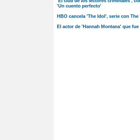
'El club de los lectores criminales', c
'Un cuento perfecto'
HBO cancela 'The Idol', serie con Th
El actor de 'Hannah Montana' que fue 