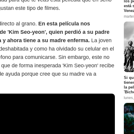
los p
está 
ustan este tipo de filmes.
Vene
marte
recto al grano.
En esta película nos
de 'Kim Seo-yeon', quien perdió a su padre
a y ahora tiene a su madre enferma.
La joven
 deshabitada y como ha olvidado su celular en el
eléfono para comunicarse. Sin embargo, este no
o que de forma inesperada 'Kim Seo-yeon' recibe
de ayuda porque cree que su madre va a
Si qu
tiene
la pe
'Bich
lunes