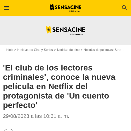
menu
search
Inicio
Noticias de Cine y Series
Noticias de cine
Noticias de películas: Streaming
'El club de los lectores
criminales', conoce la nueva
película en Netflix del
protagonista de 'Un cuento
perfecto'
29/08/2023 a las 10:31 a. m.
El club de los lectores criminales, película de Netflix