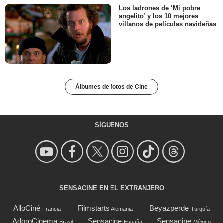
Los ladrones de ‘Mi pobre
angelito’ y los 10 mejores
villanos de películas navideñas
Álbumes de fotos de Cine
SÍGUENOS
SENSACINE EN EL EXTRANJERO
AlloCiné
Filmstarts
Beyazperde
Francia
Alemania
Turquía
AdoroCinema
Sensacine
Sensacine
Brasil
España
México