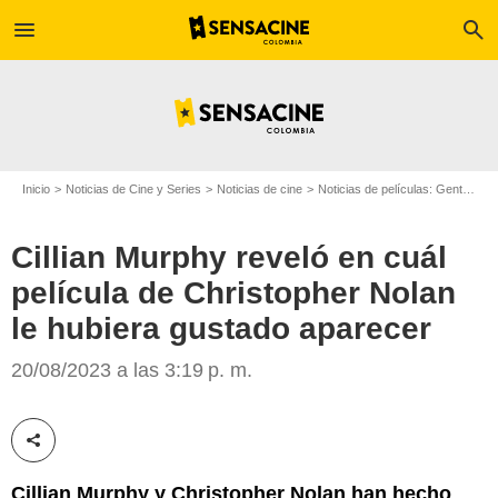
menu
search
Inicio
Noticias de Cine y Series
Noticias de cine
Noticias de películas: Gente
Ci
Cillian Murphy reveló en cuál
película de Christopher Nolan
le hubiera gustado aparecer
Cillian Murphy y Christopher Nolan
20/08/2023 a las 3:19 p. m.
Compartir esta noticia
Cillian Murphy y Christopher Nolan han hecho