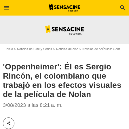
menu
search
Inicio
Noticias de Cine y Series
Noticias de cine
Noticias de películas: Gente
'O
'Oppenheimer': Él es Sergio
Rincón, el colombiano que
trabajó en los efectos visuales
de la película de Nolan
3/08/2023 a las 8:21 a. m.
Película Oppenheimer, dirigida por Christopher Nolan y Sergio Rincón, quien
trabajó en los efectos visuales/Foto: SensaCine
Compartir esta noticia