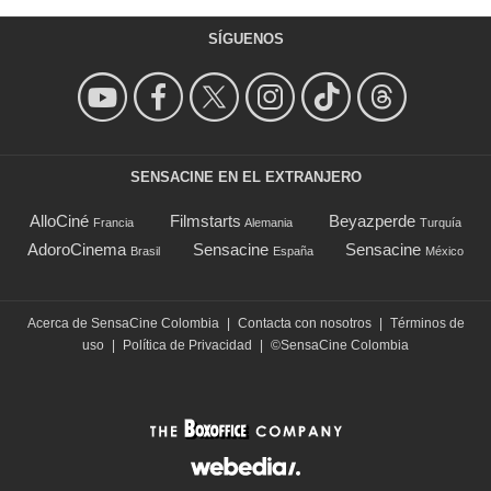
SÍGUENOS
SENSACINE EN EL EXTRANJERO
AlloCiné
Filmstarts
Beyazperde
Francia
Alemania
Turquía
AdoroCinema
Sensacine
Sensacine
Brasil
España
México
Acerca de SensaCine Colombia
|
Contacta con nosotros
|
Términos de
uso
|
Política de Privacidad
|
©SensaCine Colombia