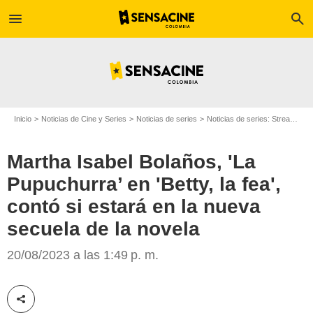
menu
search
Inicio
Noticias de Cine y Series
Noticias de series
Noticias de series: Streaming
Martha Isabel Bolaños, 'La
Pupuchurra’ en 'Betty, la fea',
contó si estará en la nueva
secuela de la novela
Martha Isabel Bolaños
20/08/2023 a las 1:49 p. m.
Compartir esta noticia