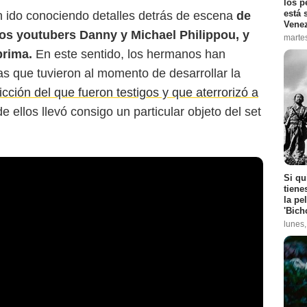
los p
está 
n ido conociendo detalles detrás de escena
de
Vene
 los youtubers Danny y Michael Philippou, y
marte
prima.
En este sentido, los hermanos han
as que tuvieron al momento de desarrollar la
ción del que fueron testigos y que aterrorizó a
 ellos llevó consigo un particular objeto del set
Si qu
tiene
la pe
'Bich
lunes