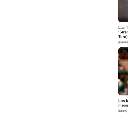
Las 4
‘Stra
Toro)
jueve
Los l
mejor
lunes