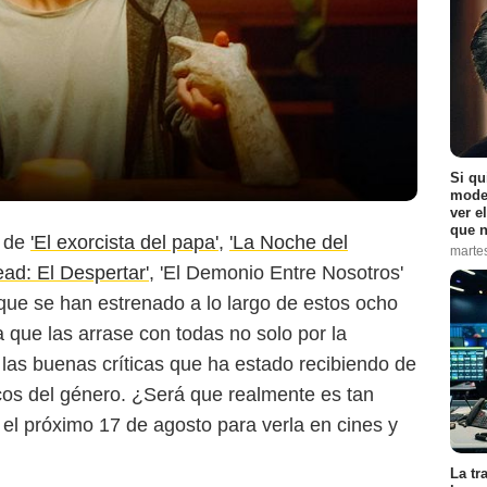
Si qu
moder
ver e
que n
á de
'El exorcista del papa'
,
'La Noche del
marte
ead: El Despertar'
, 'El Demonio Entre Nosotros'
r que se han estrenado a lo largo de estos ocho
 que las arrase con todas no solo por la
r las buenas críticas que ha estado recibiendo de
icos del género. ¿Será que realmente es tan
el próximo 17 de agosto para verla en cines y
La tr