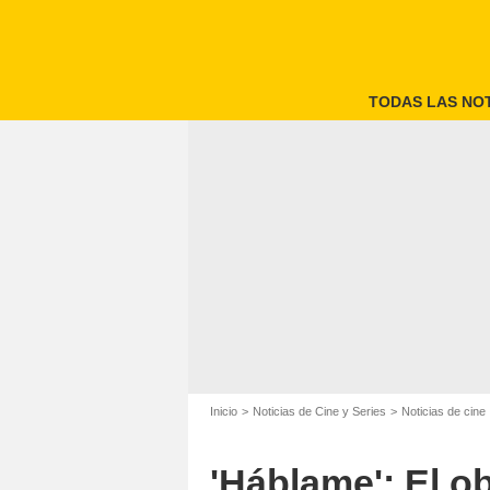
TODAS LAS NOT
Inicio
Noticias de Cine y Series
Noticias de cine
'Háblame': El o