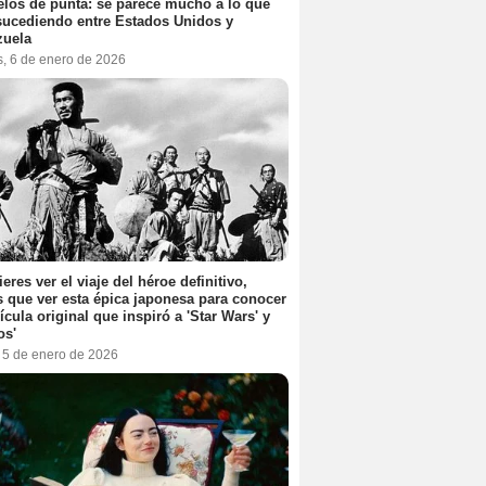
elos de punta: se parece mucho a lo que
sucediendo entre Estados Unidos y
zuela
s, 6 de enero de 2026
ieres ver el viaje del héroe definitivo,
s que ver esta épica japonesa para conocer
lícula original que inspiró a 'Star Wars' y
os'
, 5 de enero de 2026