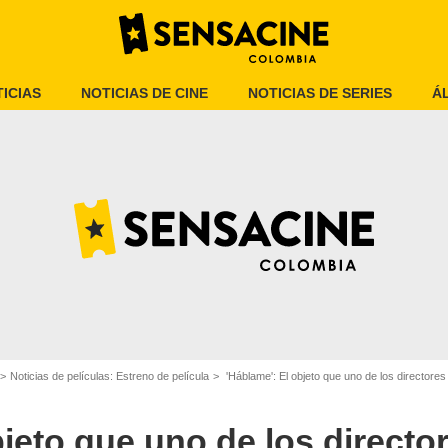
ICIAS
NOTICIAS DE CINE
NOTICIAS DE SERIES
Á
SensaCine.
Noticias de películas: Estreno de película
'Háblame': El objeto que uno de los directores se 
bjeto que uno de los directo