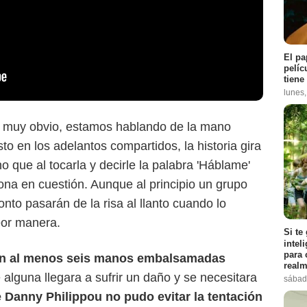
El pa
pelíc
tiene
lunes
 muy obvio, estamos hablando de la mano
 en los adelantos compartidos, la historia gira
 que al tocarla y decirle la palabra 'Háblame'
na en cuestión. Aunque al principio un grupo
onto pasarán de la risa al llanto cuando lo
eor manera.
Si te
intel
para 
con al menos seis manos embalsamadas
realm
alguna llegara a sufrir un daño y se necesitara
sábad
e Danny Philippou no pudo evitar la tentación