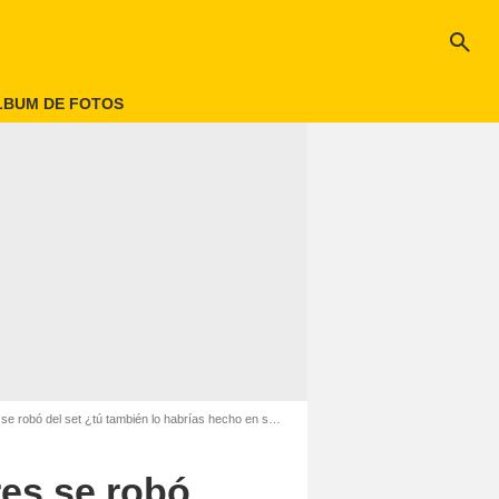
search
LBUM DE FOTOS
robó del set ¿tú también lo habrías hecho en su lugar?
res se robó