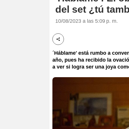
del set ¿tú tam
10/08/2023 a las 5:09 p. m.
Compartir esta noticia
´Háblame' está rumbo a converti
año, pues ha recibido la ovaci
a ver si logra ser una joya com