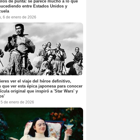
elos de punta: se parece mucho a lo que
sucediendo entre Estados Unidos y
zuela
s, 6 de enero de 2026
ieres ver el viaje del héroe definitivo,
s que ver esta épica japonesa para conocer
lícula original que inspiró a 'Star Wars' y
os'
, 5 de enero de 2026