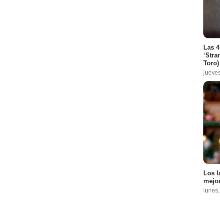
Las 4
‘Stra
Toro)
jueve
Los l
mejor
lunes