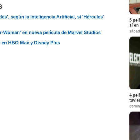
s
s', según la Inteligencia Artificial, si 'Hércules'
5 pel
sí en
sábad
r-Woman' en nueva película de Marvel Studios
oy en HBO Max y Disney Plus
4 pel
tuvis
domin