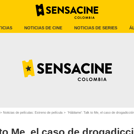
ICIAS
NOTICIAS DE CINE
NOTICIAS DE SERIES
Á
blame, película de terror
Noticias de películas: Estreno de película
'Háblame': Talk to Me, el caso de drogadicción 
 to Me, el caso de drogadicc