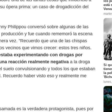
los p
está 
 su ópera prima: un caso de drogadicción del
Vene
marte
ny Philippou conversó sobre algunas de las
la producción y fue cuando rememoró la escena
mera vez. "Recuerdo que una de las chispas
tos vecinos que vimos crecer: estos tres niños.
, estaba experimentando con drogas por
 una reacción realmente negativa
a la droga
Si qu
l suelo convulsionando y todos los que estaban
tiene
la pe
él. Recuerdo haber visto eso y realmente me
'Bich
lunes
samada es la verdadera protagonista, pues por