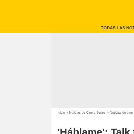
TODAS LAS NOT
Há
Inicio
Noticias de Cine y Series
Noticias de cine
'Háblame': Talk