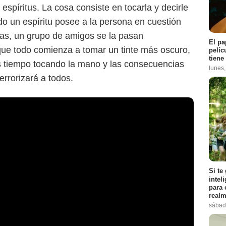
espíritus. La cosa consiste en tocarla y decirle
do un espíritu posee a la persona en cuestión
sas, un grupo de amigos se la pasan
El pa
que todo comienza a tomar un tinte más oscuro,
pelíc
tiene
 tiempo tocando la mano y las consecuencias
lunes
errorizará a todos.
Si te
intel
para 
realm
sábad