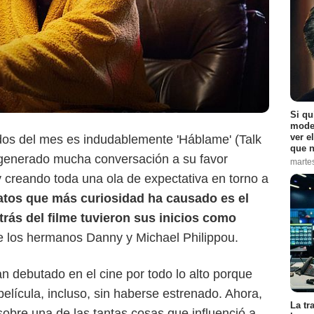
Si qu
moder
ver e
os del mes es indudablemente 'Háblame' (Talk
que n
a generado mucha conversación a su favor
marte
 creando toda una ola de expectativa en torno a
atos que más curiosidad ha causado es el
trás del filme tuvieron sus inicios como
 los hermanos Danny y Michael Philippou.
n debutado en el cine por todo lo alto porque
elícula, incluso, sin haberse estrenado. Ahora,
La tr
obre una de las tantas cosas que influenció a