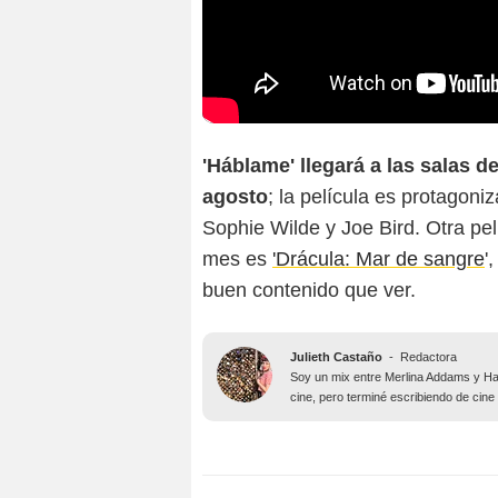
'Háblame' llegará a las salas d
agosto
; la película es protagon
Sophie Wilde y Joe Bird. Otra pe
mes es
'Drácula: Mar de sangre
'
buen contenido que ver.
Julieth Castaño
-
Redactora
Soy un mix entre Merlina Addams y Har
cine, pero terminé escribiendo de cine