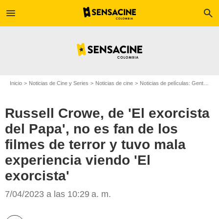
menu
search
Inicio
Noticias de Cine y Series
Noticias de cine
Noticias de películas: Gente
Ru
Russell Crowe, de 'El exorcista
del Papa', no es fan de los
filmes de terror y tuvo mala
experiencia viendo 'El
exorcista'
'El exorcista del Papa', película
7/04/2023 a las 10:29 a. m.