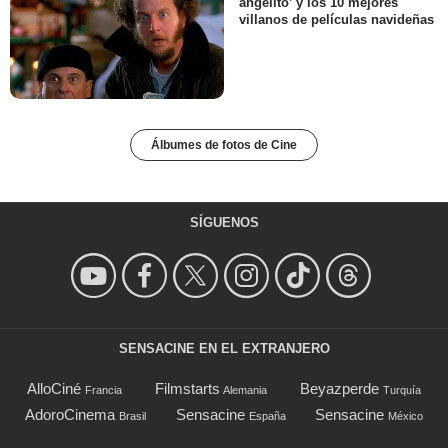
angelito’ y los 10 mejores
villanos de películas navideñas
Álbumes de fotos de Cine
SÍGUENOS
SENSACINE EN EL EXTRANJERO
AlloCiné
Filmstarts
Beyazperde
Francia
Alemania
Turquía
AdoroCinema
Sensacine
Sensacine
Brasil
España
México