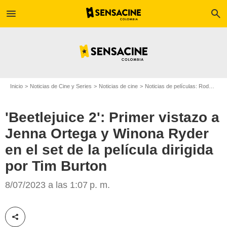
menu
search
Inicio
Noticias de Cine y Series
Noticias de cine
Noticias de películas: Rodajes
'Beetlejuice 2': Primer vistazo a
Jenna Ortega y Winona Ryder
en el set de la película dirigida
por Tim Burton
'Beetlejuice 2'
8/07/2023 a las 1:07 p. m.
Compartir esta noticia