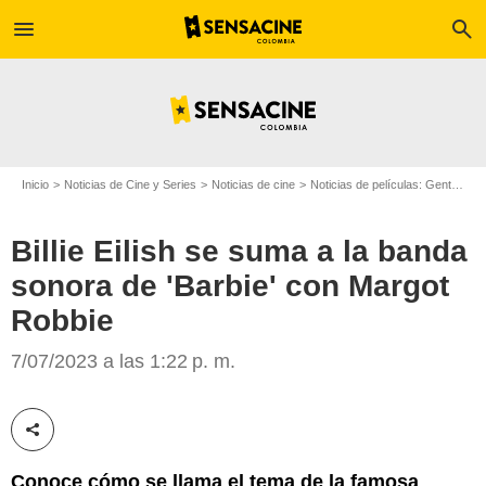
menu
search
Inicio
Noticias de Cine y Series
Noticias de cine
Noticias de películas: Gente
Bi
Billie Eilish se suma a la banda
sonora de 'Barbie' con Margot
Billie Eilish y Barbie
Robbie
7/07/2023 a las 1:22 p. m.
Compartir esta noticia
Conoce cómo se llama el tema de la famosa