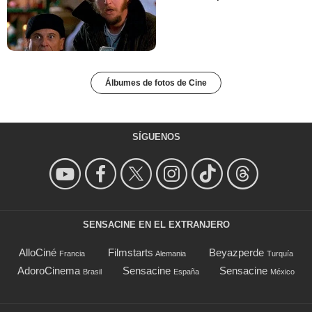
Álbumes de fotos de Cine
SÍGUENOS
SENSACINE EN EL EXTRANJERO
AlloCiné
Filmstarts
Beyazperde
Francia
Alemania
Turquía
AdoroCinema
Sensacine
Sensacine
Brasil
España
México