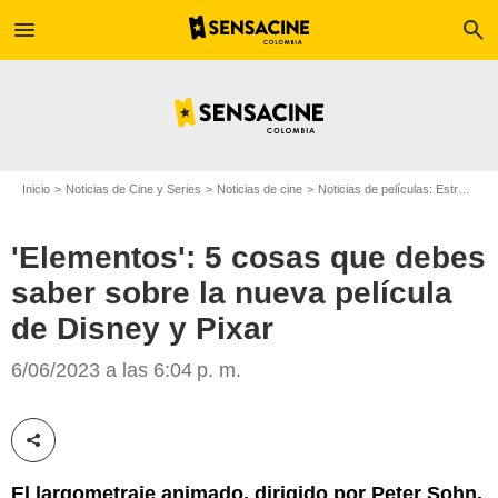
menu
search
Inicio
Noticias de Cine y Series
Noticias de cine
Noticias de películas: Estreno de película
'Elementos': 5 cosas que debes
saber sobre la nueva película
Elementos
de Disney y Pixar
6/06/2023 a las 6:04 p. m.
Compartir esta noticia
El largometraje animado, dirigido por Peter Sohn,