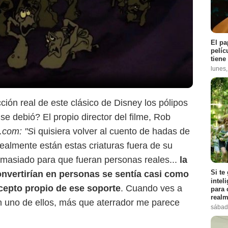
El pa
pelíc
tiene
lunes
cción real de este clásico de Disney los pólipos
se debió? El propio director del filme, Rob
.com: "S
i quisiera volver al cuento de hadas de
almente están estas criaturas fuera de su
emasiado para que fueran personas reales...
la
Si te
onvertirían en personas se sentía casi como
intel
cepto propio de ese soporte
. Cuando ves a
para 
realm
 en uno de ellos, más que aterrador me parece
sábad