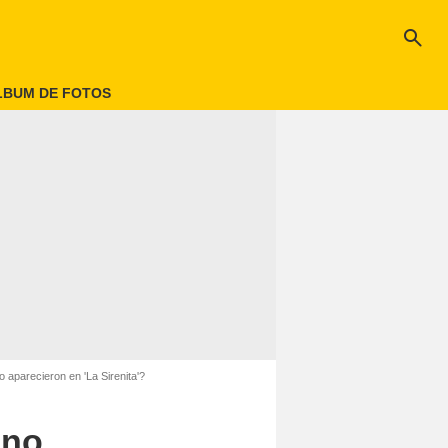
search
LBUM DE FOTOS
 aparecieron en 'La Sirenita'?
 no