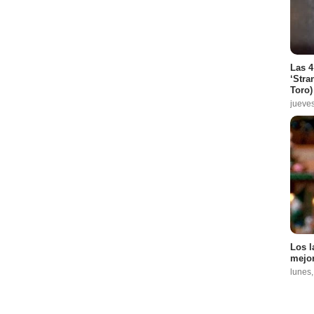
Las 4
‘Stra
Toro)
jueve
Los l
mejor
lunes