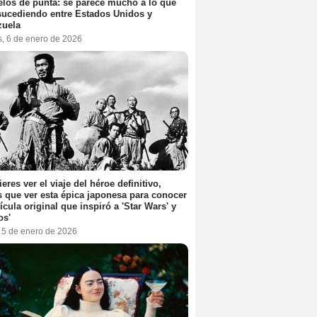
elos de punta: se parece mucho a lo que
sucediendo entre Estados Unidos y
zuela
s, 6 de enero de 2026
ieres ver el viaje del héroe definitivo,
s que ver esta épica japonesa para conocer
lícula original que inspiró a 'Star Wars' y
os'
, 5 de enero de 2026