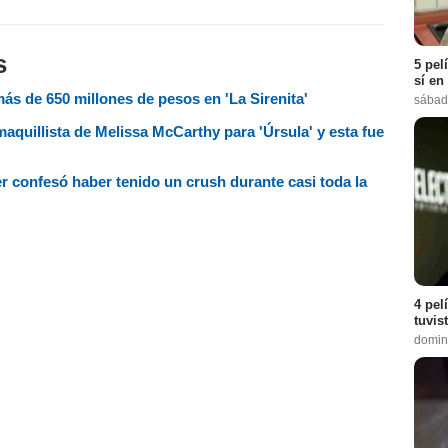
s
5 pel
sí en
ás de 650 millones de pesos en 'La Sirenita'
sábad
 maquillista de Melissa McCarthy para 'Úrsula' y esta fue
r confesó haber tenido un crush durante casi toda la
4 pel
tuvis
domin