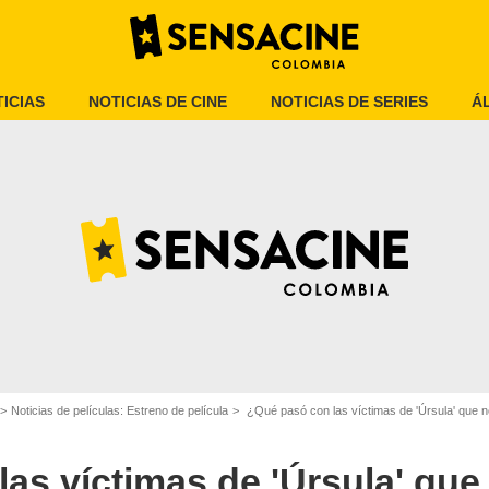
ICIAS
NOTICIAS DE CINE
NOTICIAS DE SERIES
Á
'La Sirenita', película
Noticias de películas: Estreno de película
¿Qué pasó con las víctimas de 'Úrsula' que no
as víctimas de 'Úrsula' que