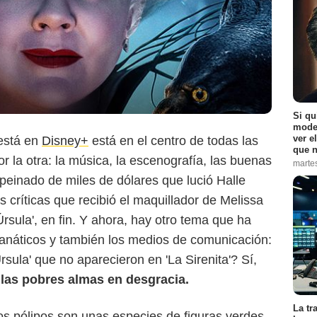
Si qu
moder
ver e
está en
Disney+
está en el centro de todas las
que n
 la otra: la música, la escenografía, las buenas
marte
 peinado de miles de dólares que lució Halle
as críticas que recibió el maquillador de Melissa
rsula', en fin. Y ahora, hay otro tema que ha
fanáticos y también los medios de comunicación:
Walt Disney Pictures
sula' que no aparecieron en 'La Sirenita'? Sí,
llas pobres almas en desgracia.
La tr
s pólipos son unas especies de figuras verdes