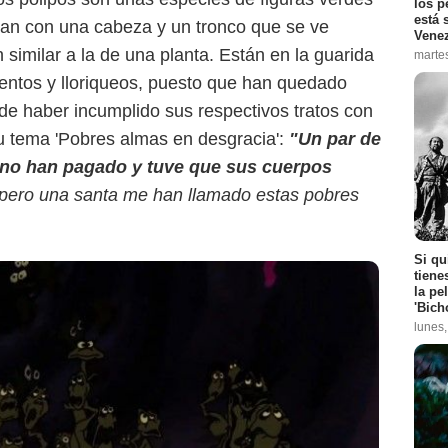
los p
está 
tan con una cabeza y un tronco que se ve
Vene
 similar a la de una planta. Están en la guarida
marte
entos y lloriqueos, puesto que han quedado
e haber incumplido sus respectivos tratos con
su tema 'Pobres almas en desgracia':
"Un par de
 no han pagado y tuve que sus cuerpos
 pero una santa me han llamado estas pobres
Si qu
tiene
la pe
'Bich
lunes