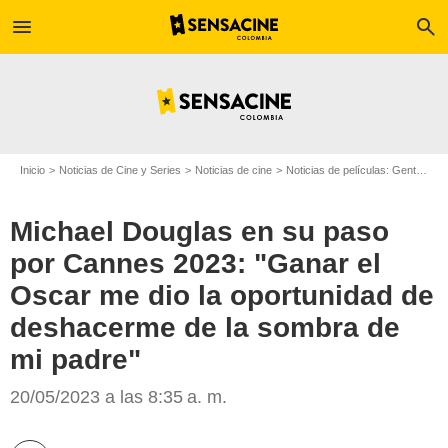
menu
search
Inicio
Noticias de Cine y Series
Noticias de cine
Noticias de películas: Gente
Mi
Michael Douglas en su paso
por Cannes 2023: "Ganar el
Oscar me dio la oportunidad de
deshacerme de la sombra de
mi padre"
20/05/2023 a las 8:35 a. m.
Michael Douglas