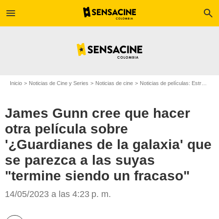
menu
search
Inicio
Noticias de Cine y Series
Noticias de cine
Noticias de películas: Estreno de película
James Gunn cree que hacer
otra película sobre
'¿Guardianes de la galaxia' que
se parezca a las suyas
"termine siendo un fracaso"
James Gunn y los guardianes de la galaxia/Foto: Instagram @jamesgunn
14/05/2023 a las 4:23 p. m.