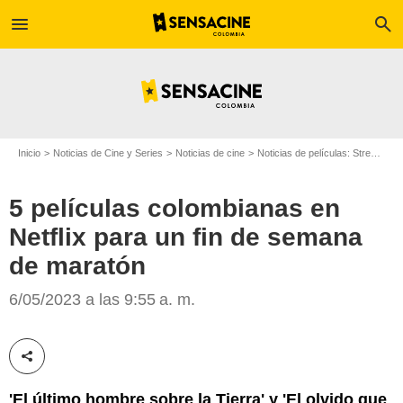
menu
search
Inicio
Noticias de Cine y Series
Noticias de cine
Noticias de películas: Streaming
5 películas colombianas en
Netflix para un fin de semana
de maratón
Película 'El último hombre sobre la tierra'/Foto: Netflix
6/05/2023 a las 9:55 a. m.
Compartir esta noticia
'El último hombre sobre la Tierra' y 'El olvido que