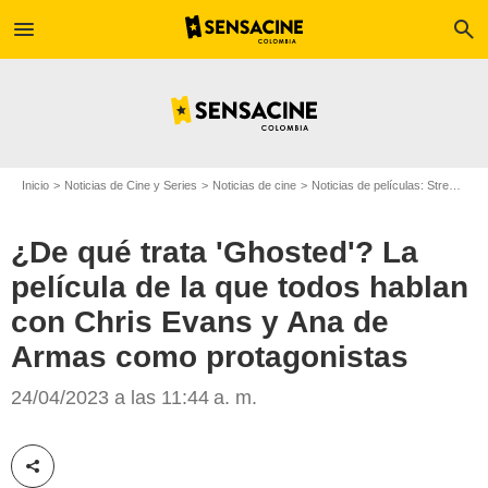
menu
search
Inicio
Noticias de Cine y Series
Noticias de cine
Noticias de películas: Streaming
¿De qué trata 'Ghosted'? La
película de la que todos hablan
con Chris Evans y Ana de
'Ghosted', película para Apple TV+
Armas como protagonistas
24/04/2023 a las 11:44 a. m.
Compartir esta noticia