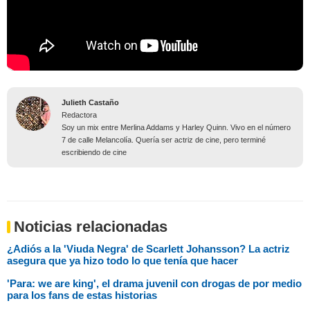
Julieth Castaño
Redactora
Soy un mix entre Merlina Addams y Harley Quinn. Vivo en el número
7 de calle Melancolía. Quería ser actriz de cine, pero terminé
escribiendo de cine
Noticias relacionadas
¿Adiós a la 'Viuda Negra' de Scarlett Johansson? La actriz
asegura que ya hizo todo lo que tenía que hacer
'Para: we are king', el drama juvenil con drogas de por medio
para los fans de estas historias