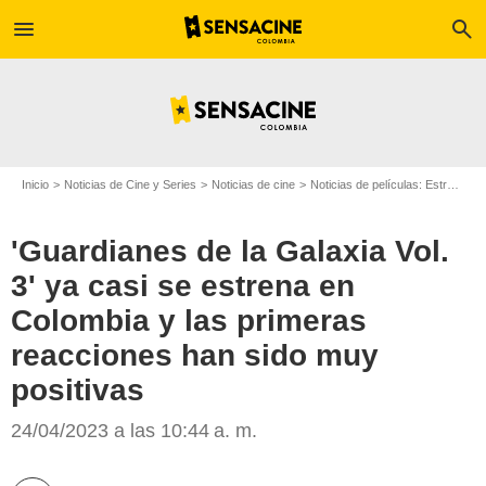
menu
search
Inicio
Noticias de Cine y Series
Noticias de cine
Noticias de películas: Estreno de película
'Guardianes de la Galaxia Vol.
3' ya casi se estrena en
Colombia y las primeras
reacciones han sido muy
positivas
Guardianes de la Galaxia: Volumen 3/Copyright 2022 MARVEL.
24/04/2023 a las 10:44 a. m.