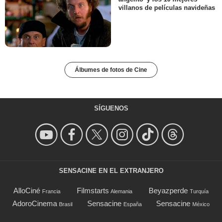
villanos de películas navideñas
Álbumes de fotos de Cine
SÍGUENOS
SENSACINE EN EL EXTRANJERO
AlloCiné
Filmstarts
Beyazperde
Francia
Alemania
Turquía
AdoroCinema
Sensacine
Sensacine
Brasil
España
México