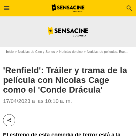
menu
search
Inicio
Noticias de Cine y Series
Noticias de cine
Noticias de películas: Estreno de película
'Renfield': Tráiler y trama de la
película con Nicolas Cage
como el 'Conde Drácula'
'Renfield', película/Foto: Universal Pictures.
17/04/2023 a las 10:10 a. m.
Compartir esta noticia
El estreno de esta comedia de terror está a la