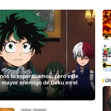
nos lo esperábamos, pero este
Úl
l mayor enemigo de Deku en el
Noticias - Streaming