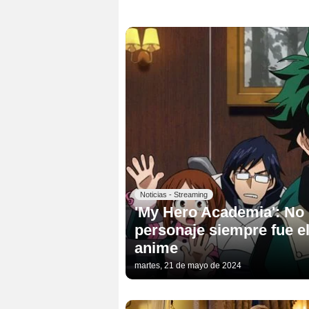
Noticias - Streaming
'My Hero Academia': No 
personaje siempre fue e
anime
martes, 21 de mayo de 2024