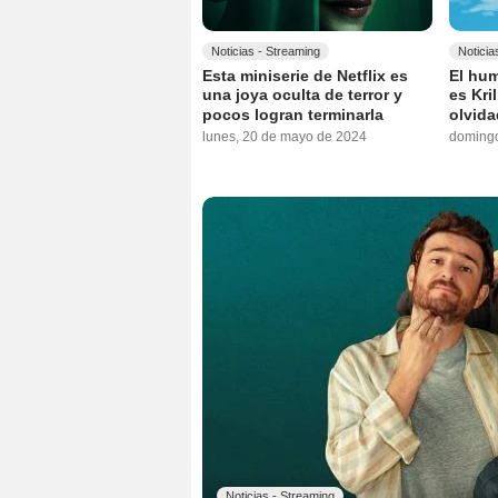
Noticias - Streaming
Noticia
Esta miniserie de Netflix es
El hu
una joya oculta de terror y
es Kri
pocos logran terminarla
olvida
lunes, 20 de mayo de 2024
domingo
Noticias - Streaming