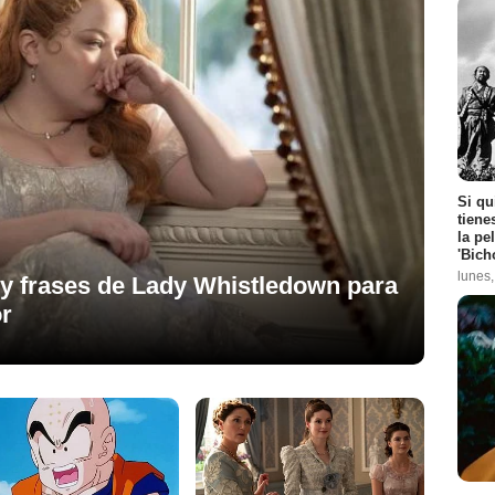
Si qu
tiene
la pe
'Bich
lunes
s y frases de Lady Whistledown para
or