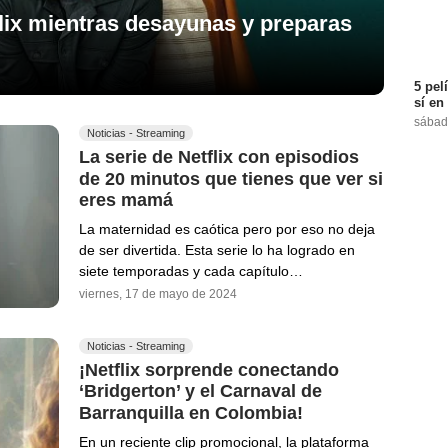
flix mientras desayunas y preparas
5 pel
sí en
sábad
Noticias - Streaming
La serie de Netflix con episodios
de 20 minutos que tienes que ver si
eres mamá
La maternidad es caótica pero por eso no deja
de ser divertida. Esta serie lo ha logrado en
siete temporadas y cada capítulo…
viernes, 17 de mayo de 2024
Noticias - Streaming
¡Netflix sorprende conectando
‘Bridgerton’ y el Carnaval de
Barranquilla en Colombia!
En un reciente clip promocional, la plataforma