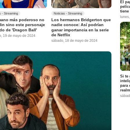
El pa
pelíc
tiene
s - Streaming
Noticias - Streaming
lunes
mano más poderoso no
Los hermanos Bridgerton que
llin sino este personaje
nadie conoce: Así podrían
do de 'Dragon Ball'
ganar importancia en la serie
de Netflix
, 19 de mayo de 2024
sábado, 18 de mayo de 2024
Si te
intel
para 
realm
sábad