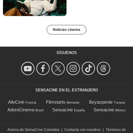
Noticias cinema
SÍGUENOS
SENSACINE EN EL EXTRANJERO
AlloCiné
Filmstarts
Beyazperde
Francia
Alemania
Turquía
AdoroCinema
Sensacine
Sensacine
Brasil
España
México
Acerca de SensaCine Colombia
|
Contacta con nosotros
|
Términos de