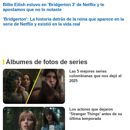
Billie Eilish estuvo en 'Bridgerton 3' de Netflix y te
apostamos que no lo notaste
‘Bridgerton’: La historia detrás de la reina que aparece en la
serie de Netflix y existió en la vida real
Álbumes de fotos de series
Las 5 mejores series
colombianas que nos dejó el
2025
Los actores que dejaron
‘Stranger Things’ antes de su
última temporada