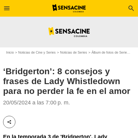
menu
search
Inicio
Noticias de Cine y Series
Noticias de Series
Álbum de fotos de Serie
‘Bri
‘Bridgerton’: 8 consejos y
frases de Lady Whistledown
para no perder la fe en el amor
Netflix
20/05/2024 a las 7:00 p. m.
Compartir esta noticia
En la temporada 3 de 'Bridgerton', Lady