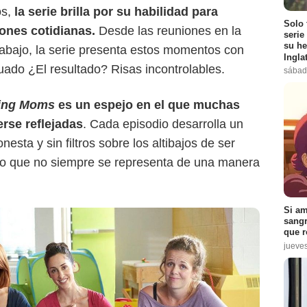
os,
la serie brilla por su habilidad para
Solo 
ones cotidianas.
Desde las reuniones en la
serie
su he
rabajo, la serie presenta estos momentos con
Ingla
ado ¿El resultado? Risas incontrolables.
sábad
ing Moms
es un espejo en el que muchas
rse reflejadas
. Cada episodio desarrolla un
esta y sin filtros sobre los altibajos de ser
o que no siempre se representa de una manera
Si am
sangr
que r
jueve