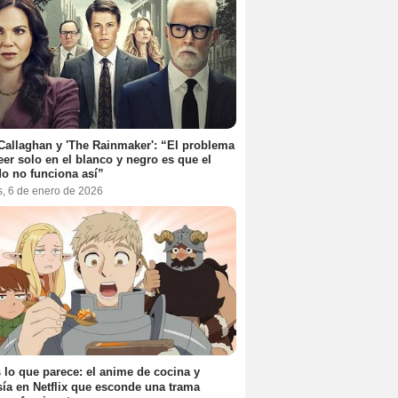
Callaghan y 'The Rainmaker': “El problema
eer solo en el blanco y negro es que el
o no funciona así”
s, 6 de enero de 2026
 lo que parece: el anime de cocina y
sía en Netflix que esconde una trama