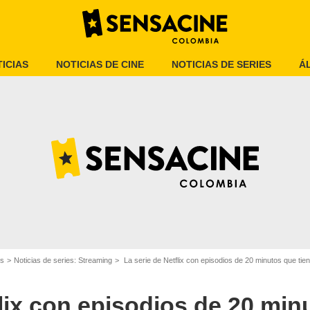
ICIAS
NOTICIAS DE CINE
NOTICIAS DE SERIES
Á
IMDb
es
Noticias de series: Streaming
La serie de Netflix con episodios de 20 minutos que ti
flix con episodios de 20 min