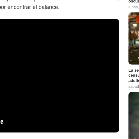
oscur
por encontrar el balance.
lunes
La se
censu
adul
sábad
Espinof