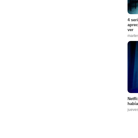
4 ser
aprec
ver
marte
Netfl
había
jueve