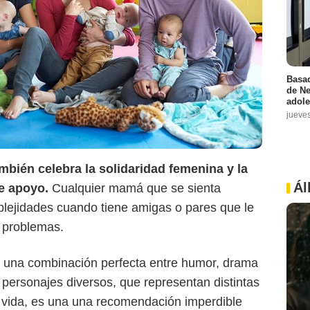
Basad
de Ne
adole
jueve
ambién celebra la solidaridad femenina y la
Ál
e apoyo.
Cualquier mamá que se sienta
ejidades cuando tiene amigas o pares que le
s problemas.
 una combinación perfecta entre humor, drama
n personajes diversos, que representan distintas
e vida, es una una recomendación imperdible