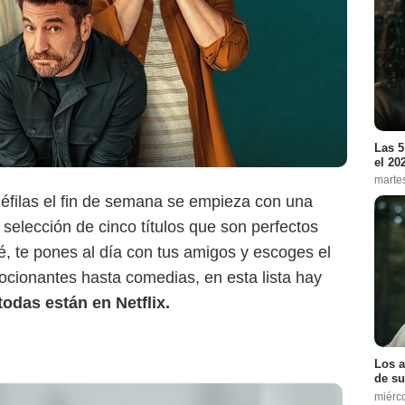
Elle
Las 5
el 20
marte
inéfilas el fin de semana se empieza con una
selección de cinco títulos que son perfectos
é, te pones al día con tus amigos y escoges el
cionantes hasta comedias, en esta lista hay
todas están en Netflix.
Los a
de su
miérc