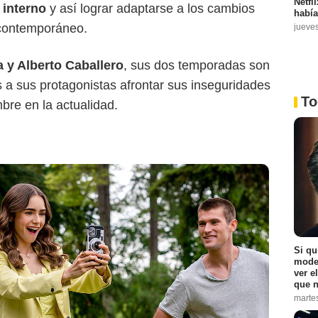
Netfl
 interno
y así lograr adaptarse a los cambios
había
 contemporáneo.
jueve
 y Alberto Caballero
, sus dos temporadas son
a sus protagonistas afrontar sus inseguridades
To
bre en la actualidad.
Si qu
moder
ver e
que n
marte