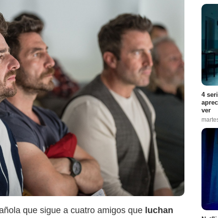
4 ser
aprec
ver
marte
Netflix
añola que sigue a cuatro amigos que
luchan