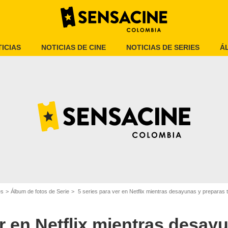
ICIAS
NOTICIAS DE CINE
NOTICIAS DE SERIES
Á
La Vanguardia
es
Álbum de fotos de Serie
5 series para ver en Netflix mientras desayunas y preparas 
er en Netflix mientras desay