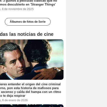
ix: 3 guiños a películas clásicas que no
mos descubierto en 'Stranger Things'
s, 6 de noviembre de 2025
Álbumes de fotos de Serie
das las noticias de cine
ieres entender el origen del cine criminal
no, pon esta historia de mafiosos para
l ascenso y caída del hampa con un ritmo
o te deja respirar
s, 6 de enero de 2026