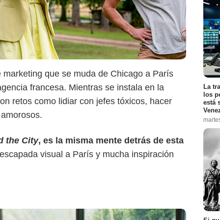
VOX
e marketing que se muda de Chicago a París
agencia francesa. Mientras se instala en la
La tr
los p
n retos como lidiar con jefes tóxicos, hacer
está 
Vene
s amorosos.
marte
 the City
, es la misma mente detrás de esta
 escapada visual a París y mucha inspiración