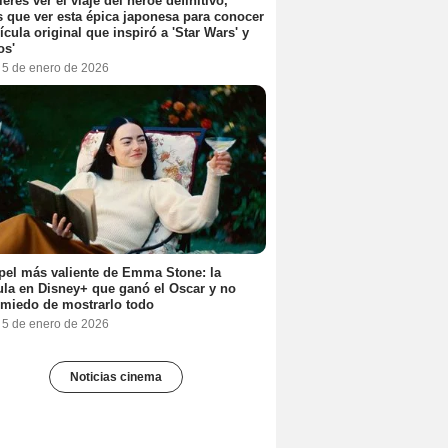
ieres ver el viaje del héroe definitivo,
s que ver esta épica japonesa para conocer
lícula original que inspiró a 'Star Wars' y
os'
, 5 de enero de 2026
pel más valiente de Emma Stone: la
ula en Disney+ que ganó el Oscar y no
 miedo de mostrarlo todo
, 5 de enero de 2026
Noticias cinema