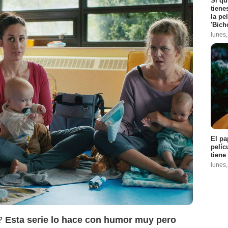
Si qu
tiene
la pe
'Bich
lunes
Indie Hoy
El pa
pelíc
tiene
lunes
?
Esta serie lo hace con humor muy pero