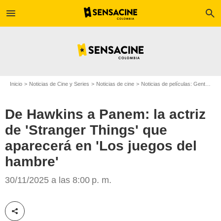
menu
search
Inicio
Noticias de Cine y Series
Noticias de cine
Noticias de películas: Gente
De
De Hawkins a Panem: la actriz
de 'Stranger Things' que
aparecerá en 'Los juegos del
hambre'
Netflix
30/11/2025 a las 8:00 p. m.
Compartir esta noticia