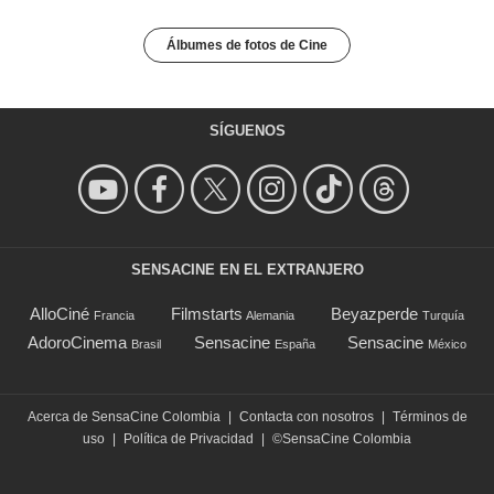
Álbumes de fotos de Cine
SÍGUENOS
SENSACINE EN EL EXTRANJERO
AlloCiné
Filmstarts
Beyazperde
Francia
Alemania
Turquía
AdoroCinema
Sensacine
Sensacine
Brasil
España
México
Acerca de SensaCine Colombia
|
Contacta con nosotros
|
Términos de
uso
|
Política de Privacidad
|
©SensaCine Colombia