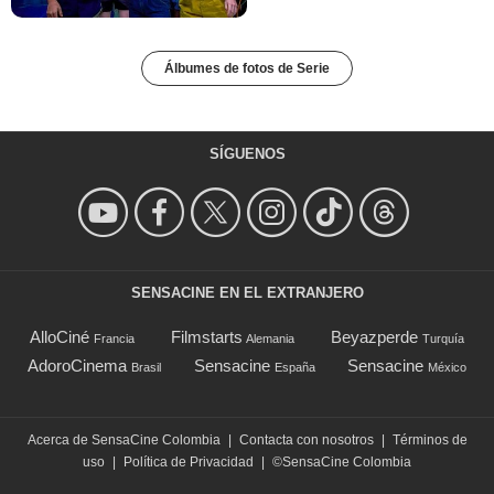
Álbumes de fotos de Serie
SÍGUENOS
SENSACINE EN EL EXTRANJERO
AlloCiné
Filmstarts
Beyazperde
Francia
Alemania
Turquía
AdoroCinema
Sensacine
Sensacine
Brasil
España
México
Acerca de SensaCine Colombia
|
Contacta con nosotros
|
Términos de
uso
|
Política de Privacidad
|
©SensaCine Colombia