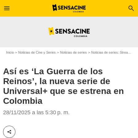
menu
search
Inicio
Noticias de Cine y Series
Noticias de series
Noticias de series: Streaming
Así es ‘La Guerra de los
Reinos’, la nueva serie de
Universal+ que se estrena en
Universal+
Colombia
28/11/2025 a las 5:30 p. m.
Compartir esta noticia