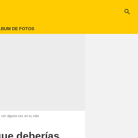
search
LBUM DE FOTOS
 ver alguna vez en tu vida
que deberías