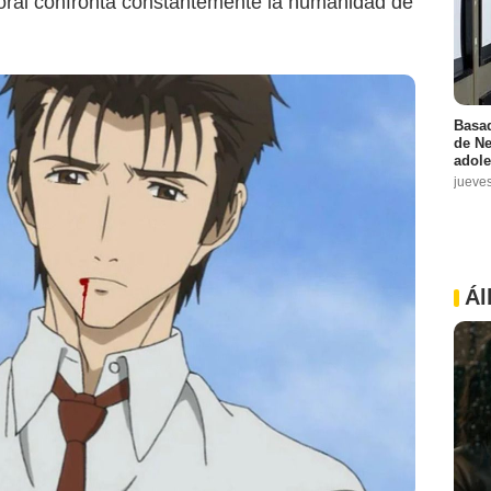
amoral confronta constantemente la humanidad de
Basad
de Ne
adole
jueve
Ál