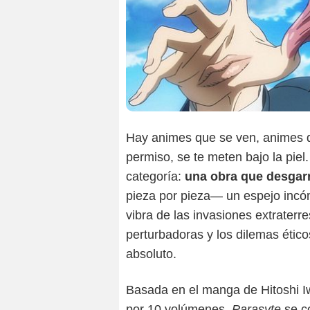
Hay animes que se ven, animes q
permiso, se te meten bajo la piel.
categoría:
una obra que desgarr
pieza por pieza— un espejo incó
vibra de las invasiones extraterre
perturbadoras y los dilemas étic
absoluto.
Basada en el manga de Hitoshi I
por 10 volúmenes,
Parasyte
se co