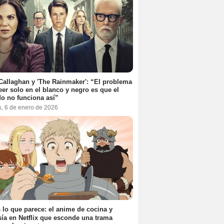
Callaghan y 'The Rainmaker': “El problema
eer solo en el blanco y negro es que el
o no funciona así”
s, 6 de enero de 2026
 lo que parece: el anime de cocina y
sía en Netflix que esconde una trama