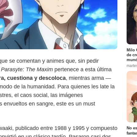
Milo 
de cr
mund
ue se comentan y animes que, sin pedir
marte
Parasyte: The Maxim
pertenece a esta última
Netflix
a, cuestiona y descoloca
, mientras arma —
modo de la humanidad. Para quienes les late la
stres, el caos social, las imágenes
os envueltos en sangre, este es un must
waaki, publicado entre 1988 y 1995 y compuesto
No es
fanta
nvirtió en un clásico tardío. Pasaron casi dos