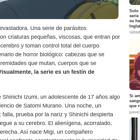
Solo 
serie
su he
Ingla
evastadora. Una serie de parásitos
sábad
 Son criaturas pequeñas, viscosas, que entran por
Netflix
 cerebro y toman control total del cuerpo
nario de horror biológico: cabezas que se
xtremidades que mutan, cuerpos que se
Visualmente, la serie es un festín de
Si am
 Shinichi Izumi, un adolescente de 17 años algo
sangr
ilencio de Satomi Murano. Una noche, un
que r
jueve
 falla, prueba por la nariz y Shinichi despierta
legue a su cerebro. El alienígena, acorralado,
erecha. Así nace Migi, un compañero