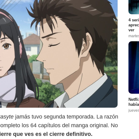
4 ser
aprec
ver
marte
Netflix
Netfl
había
jueve
asyte
jamás tuvo segunda temporada. La razón
completo los 64 capítulos del manga original. No
ierre que ves es el cierre definitivo.