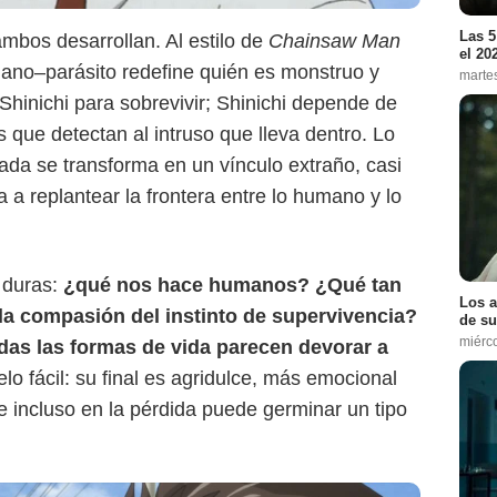
Las 5
ambos desarrollan. Al estilo de
Chainsaw Man
el 20
mano–parásito redefine quién es monstruo y
marte
Netflix
 Shinichi para sobrevivir; Shinichi depende de
s que detectan al intruso que lleva dentro. Lo
ada se transforma en un vínculo extraño, casi
ta a replantear la frontera entre lo humano y lo
 duras:
¿qué nos hace humanos? ¿Qué tan
Los a
 la compasión del instinto de supervivencia?
de su
miérc
das las formas de vida parecen devorar a
lo fácil: su final es agridulce, más emocional
e incluso en la pérdida puede germinar un tipo